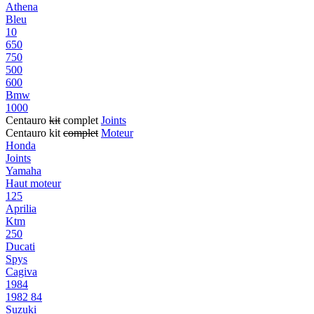
Athena
Bleu
10
650
750
500
600
Bmw
1000
Centauro
kit
complet
Joints
Centauro kit
complet
Moteur
Honda
Joints
Yamaha
Haut moteur
125
Aprilia
Ktm
250
Ducati
Spys
Cagiva
1984
1982 84
Suzuki