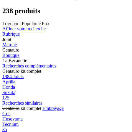
238 produits
Trier par :
Popularité
Prix
Affiner votre recherche
Rubrique
Joint
Marque
Centauro
Boutique
La Bécanerie
Recherches complémentaires
Centauro kit complet
1984 Joints
Aprilia
Honda
Suzuki
125
Recherches similaires
Centauro
kit complet
Embrayage
Gris
Husqvarna
Tecnium
85