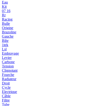
Eau
Kit
07 16
Rr
Racing
Bulle
Origine
Brazoline
Gauche
Bihr
1tek
Lsl
Embrayage
Levier
Carbone
Tension
Clignotant
Fourche
Radiateur
Droit
Cycle
Electrique
Câble
Filtre
Tube