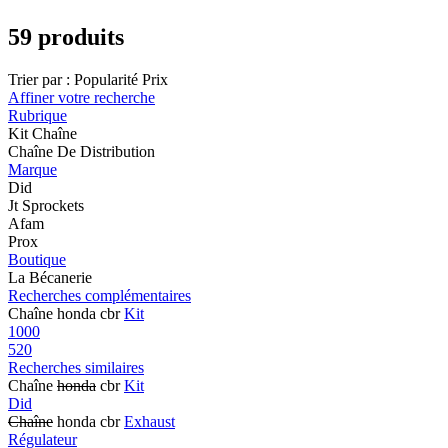
59 produits
Trier par :
Popularité
Prix
Affiner votre recherche
Rubrique
Kit Chaîne
Chaîne De Distribution
Marque
Did
Jt Sprockets
Afam
Prox
Boutique
La Bécanerie
Recherches complémentaires
Chaîne honda cbr
Kit
1000
520
Recherches similaires
Chaîne
honda
cbr
Kit
Did
Chaîne
honda cbr
Exhaust
Régulateur