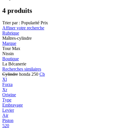
4 produits
Trier par :
Popularité
Prix
Affiner votre recherche
Rubrique
Maîtres-cylindre
Marque
Tour Max
Nissin
Boutique
La Bécanerie
Recherches similaires
Cylindre
honda 250
Cb
Xl
Forza
Xr
Origine
Type
Embrayage
Levier
Air
Piston
520