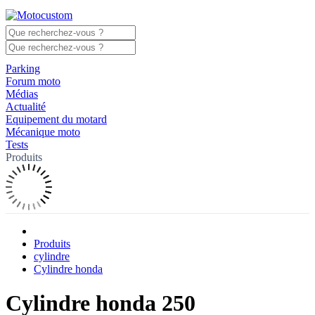
Parking
Forum moto
Médias
Actualité
Equipement du motard
Mécanique moto
Tests
Produits
Produits
cylindre
Cylindre honda
Cylindre honda 250