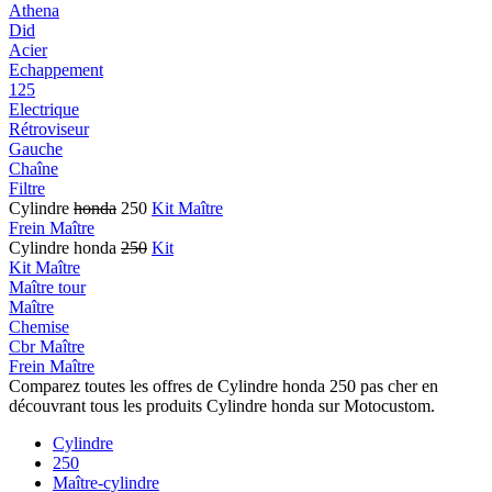
Athena
Did
Acier
Echappement
125
Electrique
Rétroviseur
Gauche
Chaîne
Filtre
Cylindre
honda
250
Kit Maître
Frein Maître
Cylindre honda
250
Kit
Kit Maître
Maître tour
Maître
Chemise
Cbr Maître
Frein Maître
Comparez toutes les offres de Cylindre honda 250 pas cher en
découvrant tous les produits Cylindre honda sur Motocustom.
Cylindre
250
Maître-cylindre