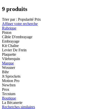
9 produits
Trier par :
Popularité
Prix
Affiner votre recherche
Rubrique
Piston
Câble D'embrayage
Embrayage
Kit Chaîne
Levier De Frein
Plaquette
Vilebrequin
Marque
Wossner
Bihr
Jt Sprockets
Motion Pro
Newfren
Prox
Tecnium
Boutique
La Bécanerie
Recherches similaires