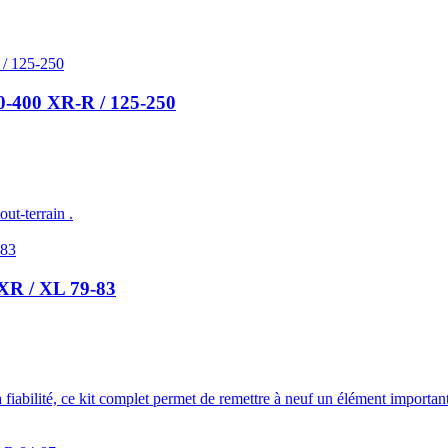
0-400 XR-R / 125-250
ut-terrain .
XR / XL 79-83
fiabilité, ce kit complet permet de remettre à neuf un élément importan