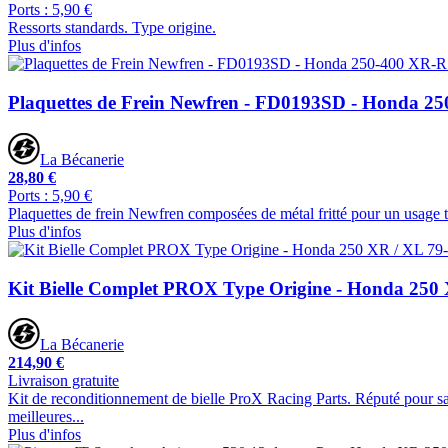
Ports : 5,90 €
Ressorts standards. Type origine.
Plus d'infos
Plaquettes de Frein Newfren - FD0193SD - Honda 25
La Bécanerie
28,80 €
Ports : 5,90 €
Plaquettes de frein Newfren composées de métal fritté pour un usage to
Plus d'infos
Kit Bielle Complet PROX Type Origine - Honda 250 
La Bécanerie
214,90 €
Livraison gratuite
Kit de reconditionnement de bielle ProX Racing Parts. Réputé pour sa 
meilleures...
Plus d'infos