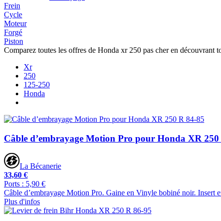
Frein
Cycle
Moteur
Forgé
Piston
Comparez toutes les offres de Honda xr 250 pas cher en découvrant t
Xr
250
125-250
Honda
Câble d’embrayage Motion Pro pour Honda XR 250
La Bécanerie
33,60 €
Ports : 5,90 €
Câble d’embrayage Motion Pro. Gaine en Vinyle bobiné noir. Insert en n
Plus d'infos