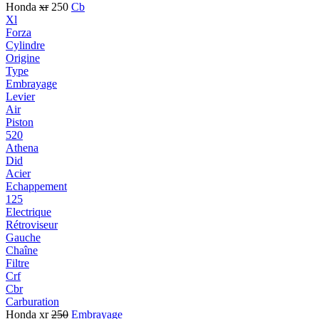
Honda
xr
250
Cb
Xl
Forza
Cylindre
Origine
Type
Embrayage
Levier
Air
Piston
520
Athena
Did
Acier
Echappement
125
Electrique
Rétroviseur
Gauche
Chaîne
Filtre
Crf
Cbr
Carburation
Honda xr
250
Embrayage