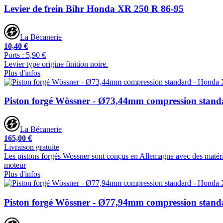
Levier de frein Bihr Honda XR 250 R 86-95
La Bécanerie
10,40 €
Ports : 5,90 €
Levier type origine finition noire.
Plus d'infos
Piston forgé Wössner - Ø73,44mm compression stan
La Bécanerie
165,00 €
Livraison gratuite
Les pistons forgés Wossner sont conçus en Allemagne avec des matériaux
moteur
Plus d'infos
Piston forgé Wössner - Ø77,94mm compression stan