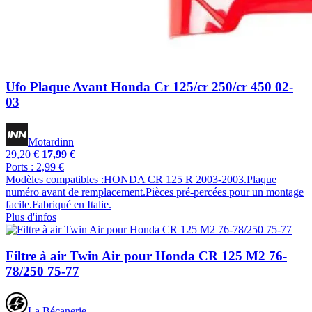
Ufo Plaque Avant Honda Cr 125/cr 250/cr 450 02-
03
Motardinn
29,20 €
17,99 €
Ports : 2,99 €
Modèles compatibles :HONDA CR 125 R 2003-2003.Plaque
numéro avant de remplacement.Pièces pré-percées pour un montage
facile.Fabriqué en Italie.
Plus d'infos
Filtre à air Twin Air pour Honda CR 125 M2 76-
78/250 75-77
La Bécanerie