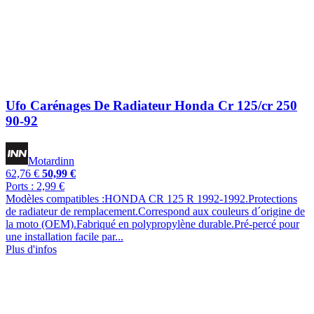
Ufo Carénages De Radiateur Honda Cr 125/cr 250
90-92
Motardinn
62,76 €
50,99 €
Ports : 2,99 €
Modèles compatibles :HONDA CR 125 R 1992-1992.Protections
de radiateur de remplacement.Correspond aux couleurs d´origine de
la moto (OEM).Fabriqué en polypropylène durable.Pré-percé pour
une installation facile par...
Plus d'infos