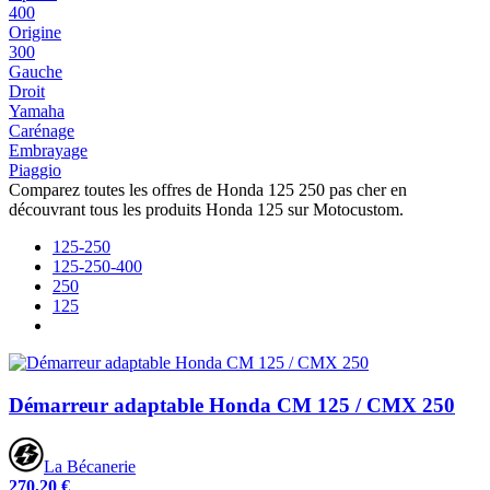
400
Origine
300
Gauche
Droit
Yamaha
Carénage
Embrayage
Piaggio
Comparez toutes les offres de Honda 125 250 pas cher en
découvrant tous les produits Honda 125 sur Motocustom.
125-250
125-250-400
250
125
Démarreur adaptable Honda CM 125 / CMX 250
La Bécanerie
270,20 €