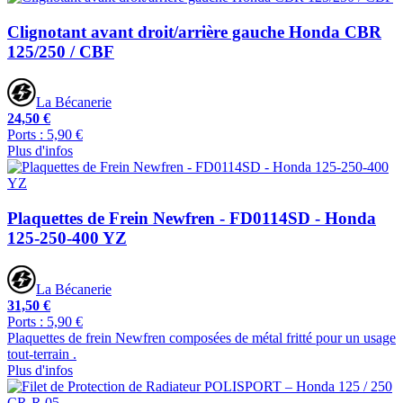
Clignotant avant droit/arrière gauche Honda CBR
125/250 / CBF
La Bécanerie
24,50 €
Ports : 5,90 €
Plus d'infos
Plaquettes de Frein Newfren - FD0114SD - Honda
125-250-400 YZ
La Bécanerie
31,50 €
Ports : 5,90 €
Plaquettes de frein Newfren composées de métal fritté pour un usage
tout-terrain .
Plus d'infos