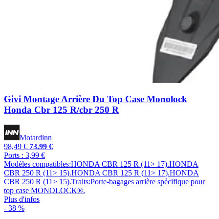
Givi Montage Arrière Du Top Case Monolock
Honda Cbr 125 R/cbr 250 R
Motardinn
98,49 €
73,99 €
Ports : 3,99 €
Modèles compatibles:HONDA CBR 125 R (11> 17).HONDA
CBR 250 R (11> 15).HONDA CBR 125 R (11> 17).HONDA
CBR 250 R (11> 15).Traits:Porte-bagages arrière spécifique pour
top case MONOLOCK®.
Plus d'infos
- 38 %