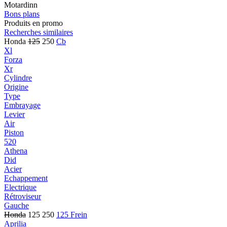
Motardinn
Bons plans
Produits en promo
Recherches similaires
Honda
125
250
Cb
Xl
Forza
Xr
Cylindre
Origine
Type
Embrayage
Levier
Air
Piston
520
Athena
Did
Acier
Echappement
Electrique
Rétroviseur
Gauche
Honda
125 250
125 Frein
Aprilia