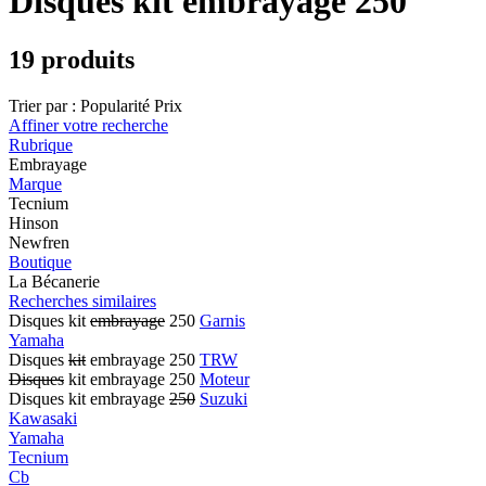
Disques kit embrayage 250
19 produits
Trier par :
Popularité
Prix
Affiner votre recherche
Rubrique
Embrayage
Marque
Tecnium
Hinson
Newfren
Boutique
La Bécanerie
Recherches similaires
Disques kit
embrayage
250
Garnis
Yamaha
Disques
kit
embrayage 250
TRW
Disques
kit embrayage 250
Moteur
Disques kit embrayage
250
Suzuki
Kawasaki
Yamaha
Tecnium
Cb