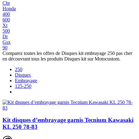
Cbr
Honda
400
600
Xt
500
Dr
Gsx
90
Comparez toutes les offres de Disques kit embrayage 250 pas cher
en découvrant tous les produits Disques kit sur Motocustom.
250
Disques
Embrayage
125-250
Kit disques d’embrayage garnis Tecnium Kawasaki
KL 250 78-83