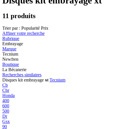
Disques kit embrayage xt
11 produits
Trier par :
Popularité
Prix
Affiner votre recherche
Rubrique
Embrayage
Marque
Tecnium
Newfren
Boutique
La Bécanerie
Recherches similaires
Disques kit embrayage
xt
Tecnium
Cb
Cbr
Honda
400
600
500
Dr
Gsx
90