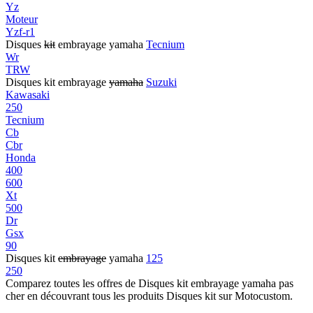
Yz
Moteur
Yzf-r1
Disques
kit
embrayage yamaha
Tecnium
Wr
TRW
Disques kit embrayage
yamaha
Suzuki
Kawasaki
250
Tecnium
Cb
Cbr
Honda
400
600
Xt
500
Dr
Gsx
90
Disques kit
embrayage
yamaha
125
250
Comparez toutes les offres de Disques kit embrayage yamaha pas
cher en découvrant tous les produits Disques kit sur Motocustom.