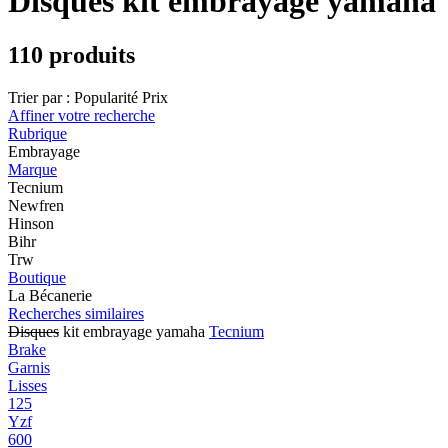
Disques kit embrayage yamaha
110 produits
Trier par :
Popularité
Prix
Affiner votre recherche
Rubrique
Embrayage
Marque
Tecnium
Newfren
Hinson
Bihr
Trw
Boutique
La Bécanerie
Recherches similaires
Disques
kit embrayage yamaha
Tecnium
Brake
Garnis
Lisses
125
Yzf
600