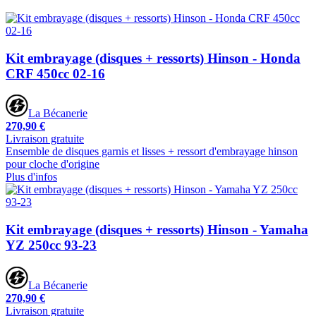
Kit embrayage (disques + ressorts) Hinson - Honda
CRF 450cc 02-16
La Bécanerie
270,90 €
Livraison gratuite
Ensemble de disques garnis et lisses + ressort d'embrayage hinson
pour cloche d'origine
Plus d'infos
Kit embrayage (disques + ressorts) Hinson - Yamaha
YZ 250cc 93-23
La Bécanerie
270,90 €
Livraison gratuite