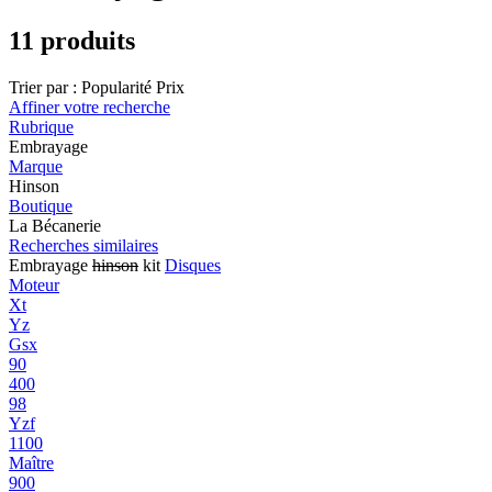
11 produits
Trier par :
Popularité
Prix
Affiner votre recherche
Rubrique
Embrayage
Marque
Hinson
Boutique
La Bécanerie
Recherches similaires
Embrayage
hinson
kit
Disques
Moteur
Xt
Yz
Gsx
90
400
98
Yzf
1100
Maître
900