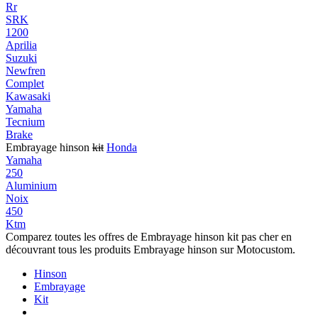
Rr
SRK
1200
Aprilia
Suzuki
Newfren
Complet
Kawasaki
Yamaha
Tecnium
Brake
Embrayage hinson
kit
Honda
Yamaha
250
Aluminium
Noix
450
Ktm
Comparez toutes les offres de Embrayage hinson kit pas cher en
découvrant tous les produits Embrayage hinson sur Motocustom.
Hinson
Embrayage
Kit