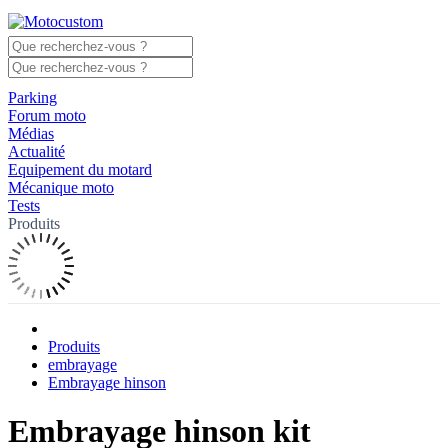
Parking
Forum moto
Médias
Actualité
Equipement du motard
Mécanique moto
Tests
Produits
Produits
embrayage
Embrayage hinson
Embrayage hinson kit