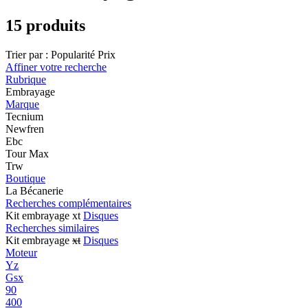
15 produits
Trier par :
Popularité
Prix
Affiner votre recherche
Rubrique
Embrayage
Marque
Tecnium
Newfren
Ebc
Tour Max
Trw
Boutique
La Bécanerie
Recherches complémentaires
Kit embrayage xt
Disques
Recherches similaires
Kit embrayage
xt
Disques
Moteur
Yz
Gsx
90
400