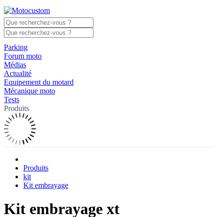
Parking
Forum moto
Médias
Actualité
Equipement du motard
Mécanique moto
Tests
Produits
Produits
kit
Kit embrayage
Kit embrayage xt