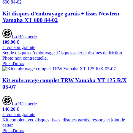
Kit disques d’embrayage garnis + lisses Newfren
Yamaha XT 600 84-02
La Bécanerie
109,90 €
Livraison gratuite
Set de disques d’embrayage. Disques acier et disques de friction.
Photo non contractuelle.
Plus d'infos
Kit embrayage complet TRW Yamaha XT 125 R/X
05-07
La Bécanerie
146,20 €
Livraison gratuite
Kit complet avec disques lisses, disques garnis, ressorts et joint de
carter.
Plus d'infos