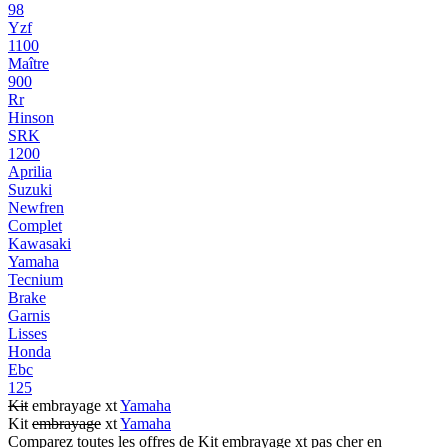
98
Yzf
1100
Maître
900
Rr
Hinson
SRK
1200
Aprilia
Suzuki
Newfren
Complet
Kawasaki
Yamaha
Tecnium
Brake
Garnis
Lisses
Honda
Ebc
125
Kit
embrayage xt
Yamaha
Kit
embrayage
xt
Yamaha
Comparez toutes les offres de Kit embrayage xt pas cher en