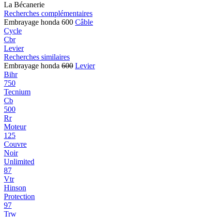
La Bécanerie
Recherches complémentaires
Embrayage honda 600
Câble
Cycle
Cbr
Levier
Recherches similaires
Embrayage honda
600
Levier
Bihr
750
Tecnium
Cb
500
Rr
Moteur
125
Couvre
Noir
Unlimited
87
Vtr
Hinson
Protection
97
Trw