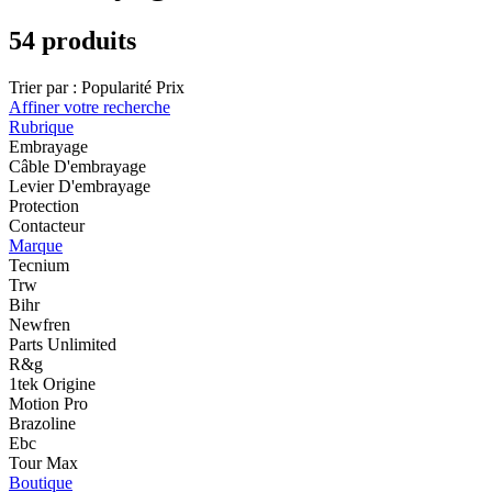
54 produits
Trier par :
Popularité
Prix
Affiner votre recherche
Rubrique
Embrayage
Câble D'embrayage
Levier D'embrayage
Protection
Contacteur
Marque
Tecnium
Trw
Bihr
Newfren
Parts Unlimited
R&g
1tek Origine
Motion Pro
Brazoline
Ebc
Tour Max
Boutique