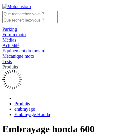
Parking
Forum moto
Médias
Actualité
Equipement du motard
Mécanique moto
Tests
Produits
Produits
embrayage
Embrayage Honda
Embrayage honda 600