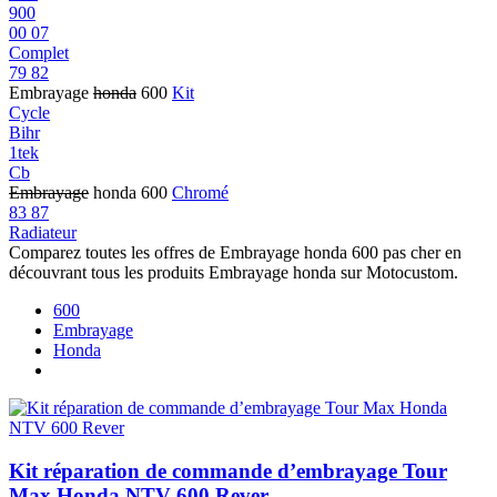
900
00 07
Complet
79 82
Embrayage
honda
600
Kit
Cycle
Bihr
1tek
Cb
Embrayage
honda 600
Chromé
83 87
Radiateur
Comparez toutes les offres de Embrayage honda 600 pas cher en
découvrant tous les produits Embrayage honda sur Motocustom.
600
Embrayage
Honda
Kit réparation de commande d’embrayage Tour
Max Honda NTV 600 Rever