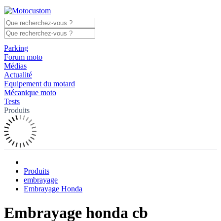
Parking
Forum moto
Médias
Actualité
Equipement du motard
Mécanique moto
Tests
Produits
Produits
embrayage
Embrayage Honda
Embrayage honda cb