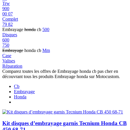
Trw
900
00 07
Complet
79 82
Embrayage
honda
cb
500
Disques
600
750
Embrayage
honda cb
Mm
Case
Valises
Réparation
Comparez toutes les offres de Embrayage honda cb pas cher en
découvrant tous les produits Embrayage honda sur Motocustom.
Cb
Embrayage
Honda
Kit disques d’embrayage garnis Tecnium Honda CB
450 68-71