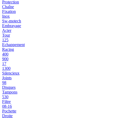
Protection
Chaîne
Fixation
Inox
Sw-motech
Embrayage
Acier
Tour
125
Echappement
Racing
400
900
17
1300
Silencieux
Joints
98
Disques
Tampons
530
Filtre
08-16
Pochette
Droite