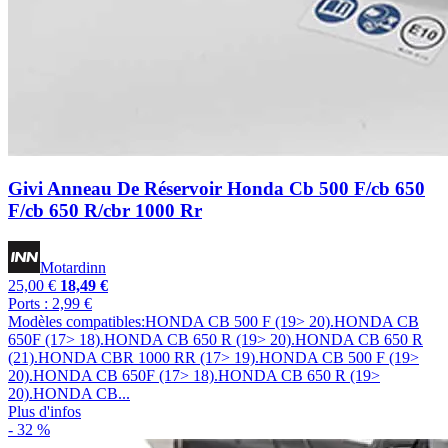
Givi Anneau De Réservoir Honda Cb 500 F/cb 650
F/cb 650 R/cbr 1000 Rr
Motardinn
25,00 €
18,49 €
Ports : 2,99 €
Modèles compatibles:HONDA CB 500 F (19> 20).HONDA CB
650F (17> 18).HONDA CB 650 R (19> 20).HONDA CB 650 R
(21).HONDA CBR 1000 RR (17> 19).HONDA CB 500 F (19>
20).HONDA CB 650F (17> 18).HONDA CB 650 R (19>
20).HONDA CB...
Plus d'infos
- 32 %