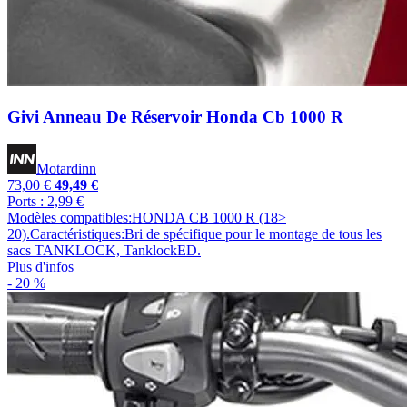
Givi Anneau De Réservoir Honda Cb 1000 R
Motardinn
73,00 €
49,49 €
Ports : 2,99 €
Modèles compatibles:HONDA CB 1000 R (18>
20).Caractéristiques:Bri de spécifique pour le montage de tous les
sacs TANKLOCK, TanklockED.
Plus d'infos
- 20 %