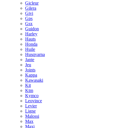
Gicleur
Gilera
Givi
Gps
Gsx
Guidon
Harley
Hauts
Honda
Huile
Husqvarna
Jante
Jeu
Joints
Kappa
Kawasaki
Kit
Ktm
Kymco
Leovince
Levier
Ligne
Malossi
Max
Maxi