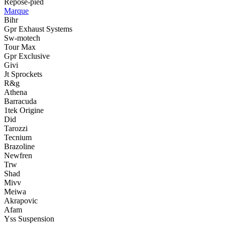
Repose-pied
Marque
Bihr
Gpr Exhaust Systems
Sw-motech
Tour Max
Gpr Exclusive
Givi
Jt Sprockets
R&g
Athena
Barracuda
1tek Origine
Did
Tarozzi
Tecnium
Brazoline
Newfren
Trw
Shad
Mivv
Meiwa
Akrapovic
Afam
Yss Suspension