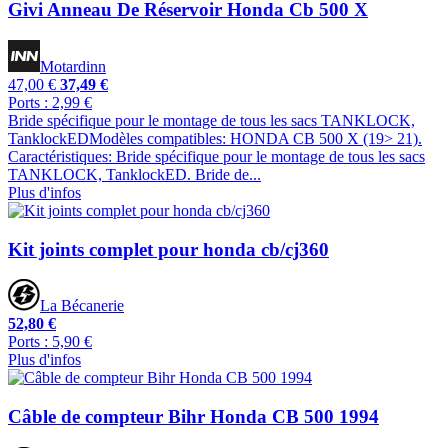
Givi Anneau De Réservoir Honda Cb 500 X
Motardinn
47,00 €
37,49 €
Ports : 2,99 €
Bride spécifique pour le montage de tous les sacs TANKLOCK,
TanklockEDModèles compatibles: HONDA CB 500 X (19> 21).
Caractéristiques: Bride spécifique pour le montage de tous les sacs
TANKLOCK, TanklockED. Bride de...
Plus d'infos
Kit joints complet pour honda cb/cj360
La Bécanerie
52,80 €
Ports : 5,90 €
Plus d'infos
Câble de compteur Bihr Honda CB 500 1994