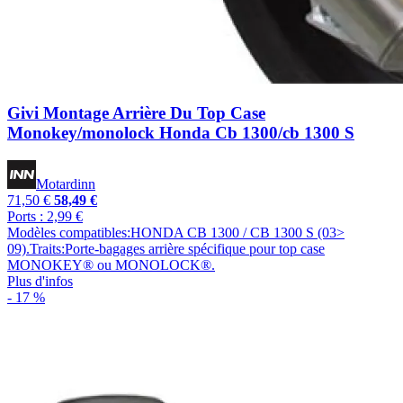
Givi Montage Arrière Du Top Case
Monokey/monolock Honda Cb 1300/cb 1300 S
Motardinn
71,50 €
58,49 €
Ports : 2,99 €
Modèles compatibles:HONDA CB 1300 / CB 1300 S (03>
09).Traits:Porte-bagages arrière spécifique pour top case
MONOKEY® ou MONOLOCK®.
Plus d'infos
- 17 %