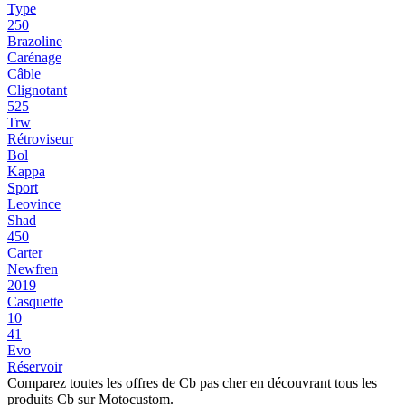
Type
250
Brazoline
Carénage
Câble
Clignotant
525
Trw
Rétroviseur
Bol
Kappa
Sport
Leovince
Shad
450
Carter
Newfren
2019
Casquette
10
41
Evo
Réservoir
Comparez toutes les offres de Cb pas cher en découvrant tous les
produits Cb sur Motocustom.