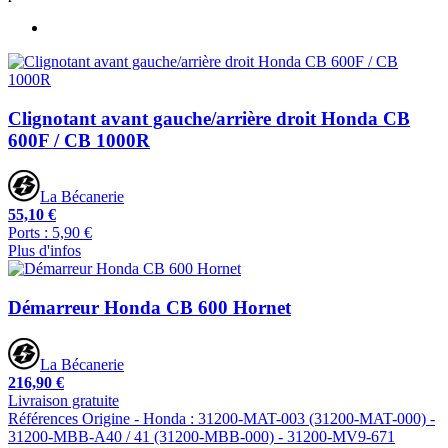
Clignotant avant gauche/arrière droit Honda CB
600F / CB 1000R
La Bécanerie
55,10 €
Ports : 5,90 €
Plus d'infos
Démarreur Honda CB 600 Hornet
La Bécanerie
216,90 €
Livraison gratuite
Références Origine - Honda : 31200-MAT-003 (31200-MAT-000) -
31200-MBB-A40 / 41 (31200-MBB-000) - 31200-MV9-671