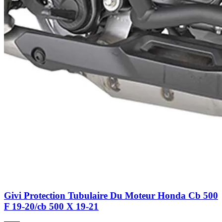
Givi Protection Tubulaire Du Moteur Honda Cb 500
F 19-20/cb 500 X 19-21