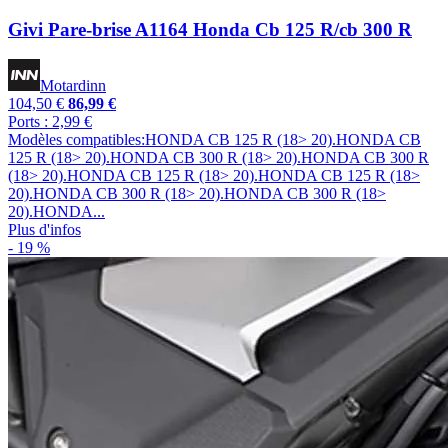
Givi Pare-brise A1164 Honda Cb 125 R/cb 300 R
Motardinn
104,50 €
86,99 €
Ports : 2,99 €
Modèles compatibles:HONDA CB 125 R (18> 20).HONDA CB
125 R (18> 20).HONDA CB 300 R (18> 20).HONDA CB 300 R
(18> 20).HONDA CB 125 R (18> 20).HONDA CB 125 R (18>
20).HONDA CB 300 R (18> 20).HONDA CB 300 R (18>
20).HONDA...
Plus d'infos
- 19 %