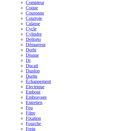
Compteur
Coque
Couronne
Courroie
Culasse
Cycle
Cylindre
Dellorto
Démarreur
Derbi
Disque
Dr
Ducati
Dunlop
Durite
Échappement
Electrique
Embout
Embrayage
Entretien
Feu
Filtre
Fixation
Fourche
Frein