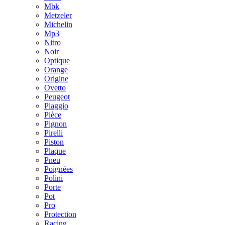
Mbk
Metzeler
Michelin
Mp3
Nitro
Noir
Optique
Orange
Origine
Ovetto
Peugeot
Piaggio
Pièce
Pignon
Pirelli
Piston
Plaque
Pneu
Poignées
Polini
Porte
Pot
Pro
Protection
Racing