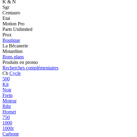
K & N
Sgr
Centauro
Etai
Motion Pro
Parts Unlimited
Prox
Boutique
La Bécanerie
Motardinn
Bons plans
Produits en promo
Recherches complémentaires
Cb
Cycle
500
Kit
Noir
Frein
Moteur
Bihr
Hornet
750
1000
1000r
Carbone