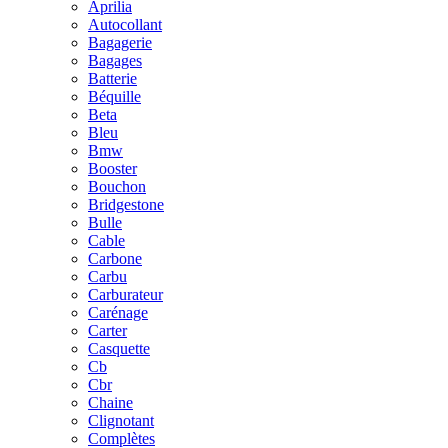
Aprilia
Autocollant
Bagagerie
Bagages
Batterie
Béquille
Beta
Bleu
Bmw
Booster
Bouchon
Bridgestone
Bulle
Cable
Carbone
Carbu
Carburateur
Carénage
Carter
Casquette
Cb
Cbr
Chaine
Clignotant
Complètes