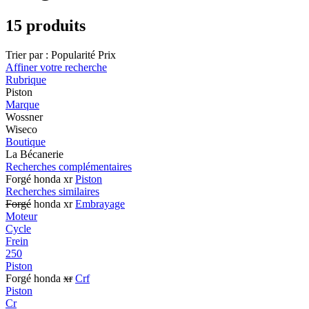
15 produits
Trier par :
Popularité
Prix
Affiner votre recherche
Rubrique
Piston
Marque
Wossner
Wiseco
Boutique
La Bécanerie
Recherches complémentaires
Forgé honda xr
Piston
Recherches similaires
Forgé
honda xr
Embrayage
Moteur
Cycle
Frein
250
Piston
Forgé honda
xr
Crf
Piston
Cr