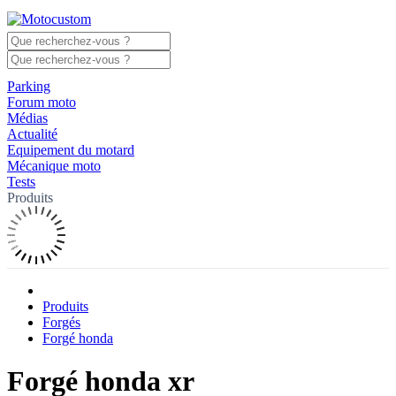
Parking
Forum moto
Médias
Actualité
Equipement du motard
Mécanique moto
Tests
Produits
Produits
Forgés
Forgé honda
Forgé honda xr