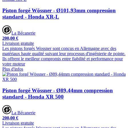
Piston forgé Wössner - Ø101,93mm compression
standard - Honda XR-L
La Bécanerie
200,00 €
Livraison gratuite
Les pistons forgés Wossner sont conçus en Allemagne avec des
matériaux haute qualité suivant leur processus d'ingénierie de pointe.
Ils offrent le meilleur compromis entre fiabilité et performance pour
votre moteur
Plus d'infos
Piston forgé Wössner - Ø89,44mm compression
standard - Honda XR 500
La Bécanerie
200,00 €
Livraison gratuite