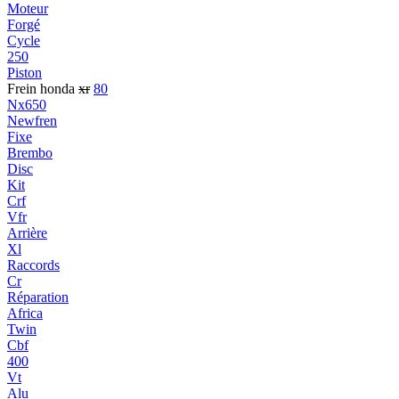
Moteur
Forgé
Cycle
250
Piston
Frein honda
xr
80
Nx650
Newfren
Fixe
Brembo
Disc
Kit
Crf
Vfr
Arrière
Xl
Raccords
Cr
Réparation
Africa
Twin
Cbf
400
Vt
Alu