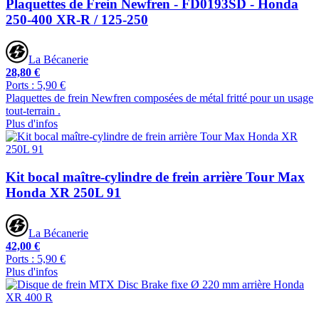
Plaquettes de Frein Newfren - FD0193SD - Honda
250-400 XR-R / 125-250
La Bécanerie
28,80 €
Ports : 5,90 €
Plaquettes de frein Newfren composées de métal fritté pour un usage
tout-terrain .
Plus d'infos
Kit bocal maître-cylindre de frein arrière Tour Max
Honda XR 250L 91
La Bécanerie
42,00 €
Ports : 5,90 €
Plus d'infos