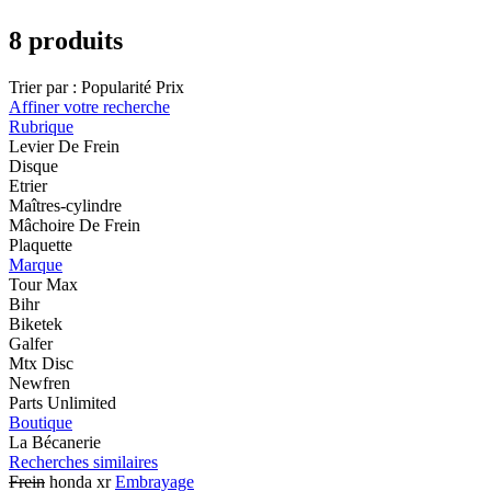
8 produits
Trier par :
Popularité
Prix
Affiner votre recherche
Rubrique
Levier De Frein
Disque
Etrier
Maîtres-cylindre
Mâchoire De Frein
Plaquette
Marque
Tour Max
Bihr
Biketek
Galfer
Mtx Disc
Newfren
Parts Unlimited
Boutique
La Bécanerie
Recherches similaires
Frein
honda xr
Embrayage