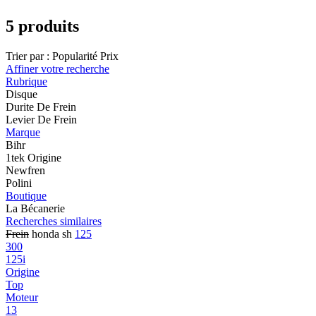
5 produits
Trier par :
Popularité
Prix
Affiner votre recherche
Rubrique
Disque
Durite De Frein
Levier De Frein
Marque
Bihr
1tek Origine
Newfren
Polini
Boutique
La Bécanerie
Recherches similaires
Frein
honda sh
125
300
125i
Origine
Top
Moteur
13