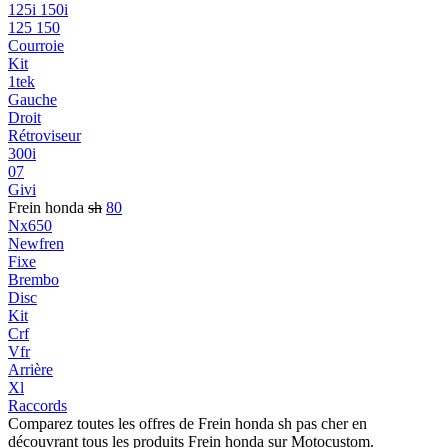
125i 150i
125 150
Courroie
Kit
1tek
Gauche
Droit
Rétroviseur
300i
07
Givi
Frein honda
sh
80
Nx650
Newfren
Fixe
Brembo
Disc
Kit
Crf
Vfr
Arrière
Xl
Raccords
Comparez toutes les offres de Frein honda sh pas cher en
découvrant tous les produits Frein honda sur Motocustom.