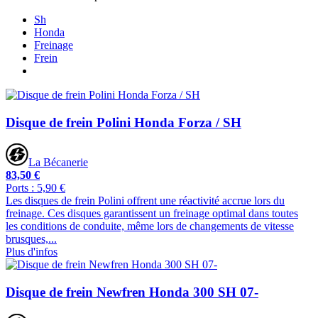
Sh
Honda
Freinage
Frein
Disque de frein Polini Honda Forza / SH
La Bécanerie
83,50 €
Ports : 5,90 €
Les disques de frein Polini offrent une réactivité accrue lors du
freinage. Ces disques garantissent un freinage optimal dans toutes
les conditions de conduite, même lors de changements de vitesse
brusques,...
Plus d'infos
Disque de frein Newfren Honda 300 SH 07-