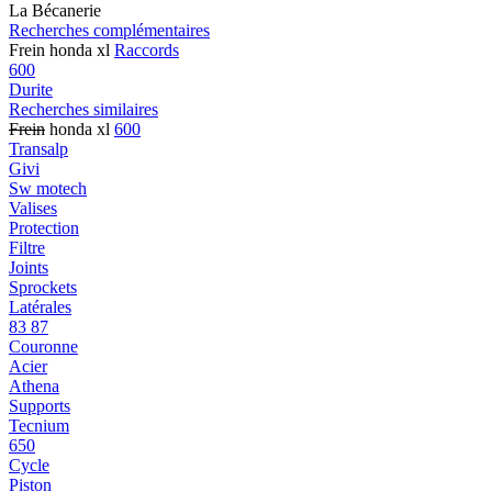
La Bécanerie
Recherches complémentaires
Frein honda xl
Raccords
600
Durite
Recherches similaires
Frein
honda xl
600
Transalp
Givi
Sw motech
Valises
Protection
Filtre
Joints
Sprockets
Latérales
83 87
Couronne
Acier
Athena
Supports
Tecnium
650
Cycle
Piston