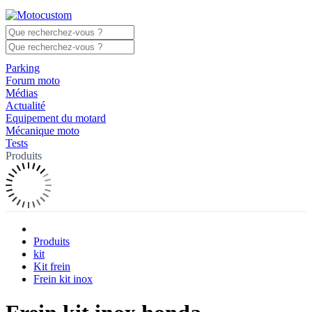
Parking
Forum moto
Médias
Actualité
Equipement du motard
Mécanique moto
Tests
Produits
Produits
kit
Kit frein
Frein kit inox