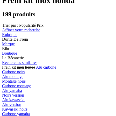
Frein kit inox honda
199 produits
Trier par :
Popularité
Prix
Affiner votre recherche
Rubrique
Durite De Frein
Marque
Bihr
Boutique
La Bécanerie
Recherches similaires
Frein kit
inox
honda
Alu carbone
Carbone noirs
Alu montage
Montage noirs
Carbone montage
Alu yamaha
Noirs version
Alu kawasaki
Alu version
Kawasaki noirs
Carbone yamaha