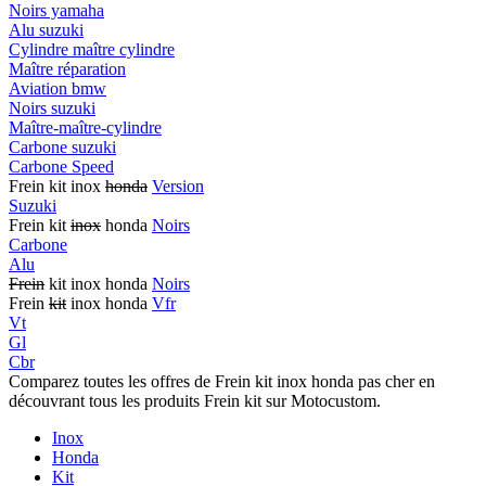
Noirs yamaha
Alu suzuki
Cylindre maître cylindre
Maître réparation
Aviation bmw
Noirs suzuki
Maître-maître-cylindre
Carbone suzuki
Carbone Speed
Frein kit inox
honda
Version
Suzuki
Frein kit
inox
honda
Noirs
Carbone
Alu
Frein
kit inox honda
Noirs
Frein
kit
inox honda
Vfr
Vt
Gl
Cbr
Comparez toutes les offres de Frein kit inox honda pas cher en
découvrant tous les produits Frein kit sur Motocustom.
Inox
Honda
Kit