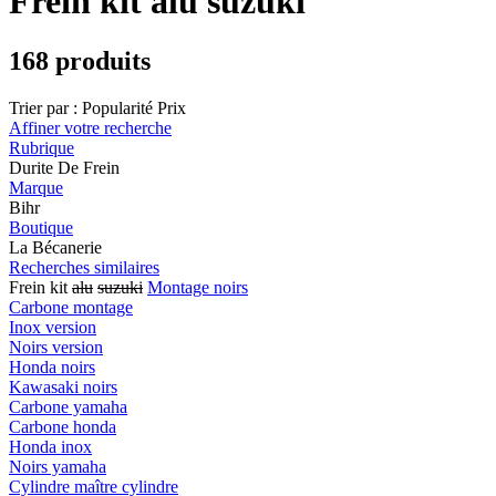
Frein kit alu suzuki
168 produits
Trier par :
Popularité
Prix
Affiner votre recherche
Rubrique
Durite De Frein
Marque
Bihr
Boutique
La Bécanerie
Recherches similaires
Frein kit
alu
suzuki
Montage noirs
Carbone montage
Inox version
Noirs version
Honda noirs
Kawasaki noirs
Carbone yamaha
Carbone honda
Honda inox
Noirs yamaha
Cylindre maître cylindre