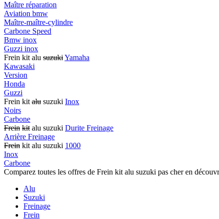
Maître réparation
Aviation bmw
Maître-maître-cylindre
Carbone Speed
Bmw inox
Guzzi inox
Frein kit alu
suzuki
Yamaha
Kawasaki
Version
Honda
Guzzi
Frein kit
alu
suzuki
Inox
Noirs
Carbone
Frein
kit
alu suzuki
Durite Freinage
Arrière Freinage
Frein
kit alu suzuki
1000
Inox
Carbone
Comparez toutes les offres de Frein kit alu suzuki pas cher en découvr
Alu
Suzuki
Freinage
Frein