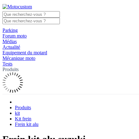
Parking
Forum moto
Médias
Actualité
Equipement du motard
Mécanique moto
Tests
Produits
Produits
kit
Kit frein
Frein kit alu