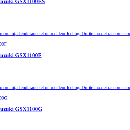
lu Suzuki GSX1100ES
e mordant, d'endurance et un meilleur feeling. Durite inox et raccords c
u Suzuki GSX1100F
e mordant, d'endurance et un meilleur feeling. Durite inox et raccords c
lu Suzuki GSX1100G