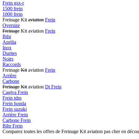
Frein gsx-r
1500 frein
1000 frein
Freinage Kit
aviation
Frein
Oversize
Freinage
Kit aviation
Frein
Bihr
Aprilia
Inox
Durites
Noirs
Raccords
Freinage
Kit
aviation
Frein
Arrière
Carbone
Freinage
Kit
aviation
Dt Frein
Cagiva Frein
Frein tdm
Frein honda
Frein suzuki
Arrière Frein
Carbone Frein
Bihr Frein
Comparez toutes les offres de Freinage Kit aviation pas cher en décou