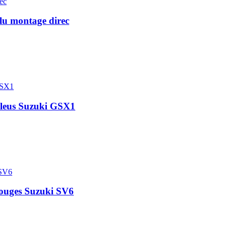
alu montage direc
 bleus Suzuki GSX1
 rouges Suzuki SV6