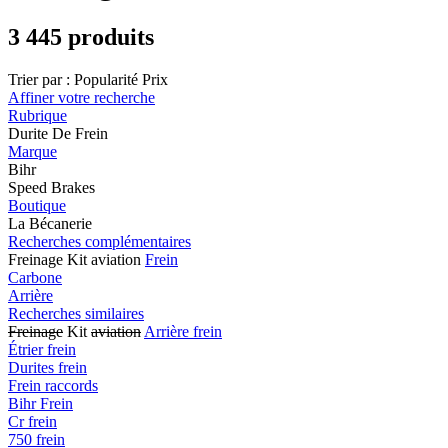
3 445 produits
Trier par :
Popularité
Prix
Affiner votre recherche
Rubrique
Durite De Frein
Marque
Bihr
Speed Brakes
Boutique
La Bécanerie
Recherches complémentaires
Freinage Kit aviation
Frein
Carbone
Arrière
Recherches similaires
Freinage
Kit
aviation
Arrière frein
Étrier frein
Durites frein
Frein raccords
Bihr Frein
Cr frein
750 frein