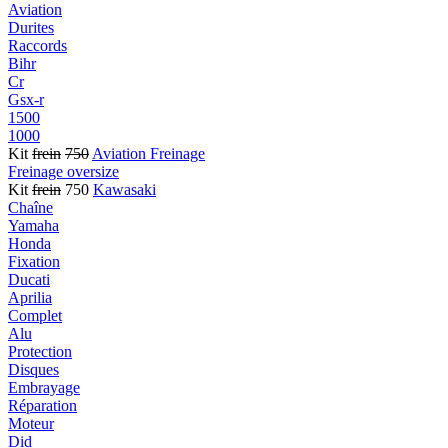
Aviation
Durites
Raccords
Bihr
Cr
Gsx-r
1500
1000
Kit
frein
750
Aviation Freinage
Freinage oversize
Kit
frein
750
Kawasaki
Chaîne
Yamaha
Honda
Fixation
Ducati
Aprilia
Complet
Alu
Protection
Disques
Embrayage
Réparation
Moteur
Did