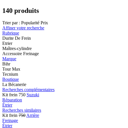
140 produits
Trier par :
Popularité
Prix
Affiner votre recherche
Rubrique
Durite De Frein
Etrier
Maîtres-cylindre
Accessoire Freinage
Marque
Bihr
Tour Max
Tecnium
Boutique
La Bécanerie
Recherches complémentaires
Kit frein 750
Suzuki
Réparation
Étrier
Recherches similaires
Kit frein
750
Arrière
Freinage
Étrier