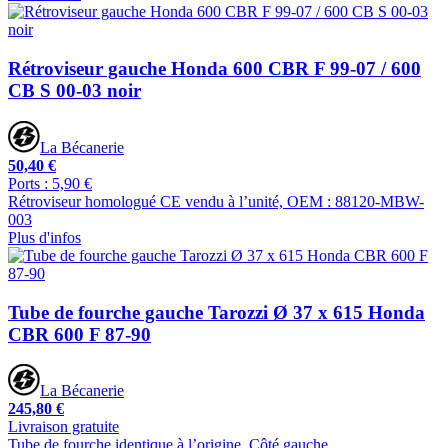
Rétroviseur gauche Honda 600 CBR F 99-07 / 600
CB S 00-03 noir
La Bécanerie
50,40 €
Ports : 5,90 €
Rétroviseur homologué CE vendu à l’unité, OEM : 88120-MBW-
003
Plus d'infos
Tube de fourche gauche Tarozzi Ø 37 x 615 Honda
CBR 600 F 87-90
La Bécanerie
245,80 €
Livraison gratuite
Tube de fourche identique à l’origine. Côté gauche.