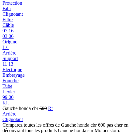
Protection
Bihr
Clignotant
Filtre
Câble
07 16
03 06
Origine
Lsl
Arrière
Support
11 13
Electrique
Embrayage
Fourche
Tube
Levier
99 00
Kit
Gauche honda cbr
600
Rr
Arrière
Clignotant
Comparez toutes les offres de Gauche honda cbr 600 pas cher en
découvrant tous les produits Gauche honda sur Motocustom.