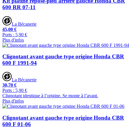
Kit platine repose-pied arrière gauche Honda CBR
600 RR 07-11
La Bécanerie
45,00 €
Ports : 5,90 €
Plus d'infos
Clignotant avant gauche type origine Honda CBR
600 F 1991-94
La Bécanerie
30,70 €
Ports : 5,90 €
Clignotant identique à l’origine. Se monte à l’avant.
Plus d'infos
Clignotant avant gauche type origine Honda CBR
600 F 01-06