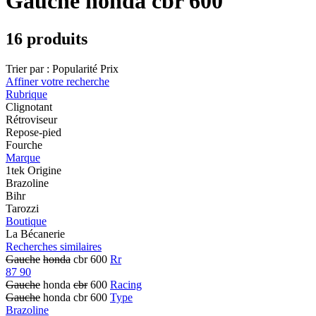
Gauche honda cbr 600
16 produits
Trier par :
Popularité
Prix
Affiner votre recherche
Rubrique
Clignotant
Rétroviseur
Repose-pied
Fourche
Marque
1tek Origine
Brazoline
Bihr
Tarozzi
Boutique
La Bécanerie
Recherches similaires
Gauche
honda
cbr 600
Rr
87 90
Gauche
honda
cbr
600
Racing
Gauche
honda cbr 600
Type
Brazoline