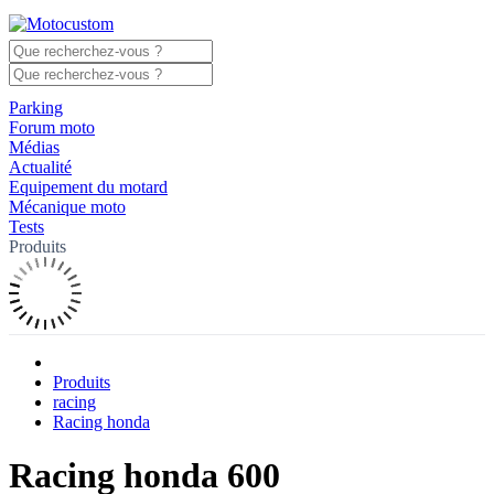
Parking
Forum moto
Médias
Actualité
Equipement du motard
Mécanique moto
Tests
Produits
Produits
racing
Racing honda
Racing honda 600