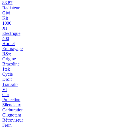
83 87
Radiateur
Givi
Kit
1000
Xl
Electrique
400
Hornet
Embrayage
R&g
Origine
Brazoline
1tek
Cycle
Droit
Transalp
Vt
Cbr
Protection
Silencieux
Carburation
Clignotant
Rétroviseur
Frein