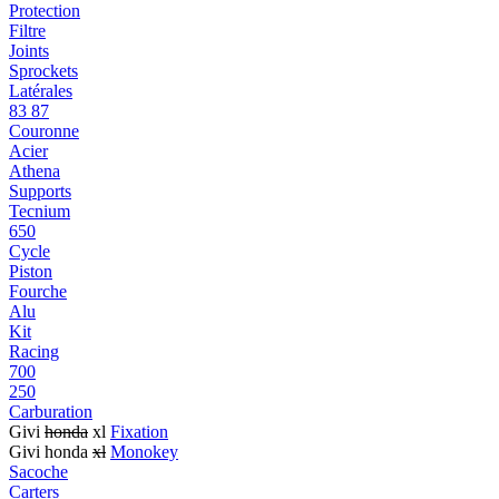
Protection
Filtre
Joints
Sprockets
Latérales
83 87
Couronne
Acier
Athena
Supports
Tecnium
650
Cycle
Piston
Fourche
Alu
Kit
Racing
700
250
Carburation
Givi
honda
xl
Fixation
Givi honda
xl
Monokey
Sacoche
Carters