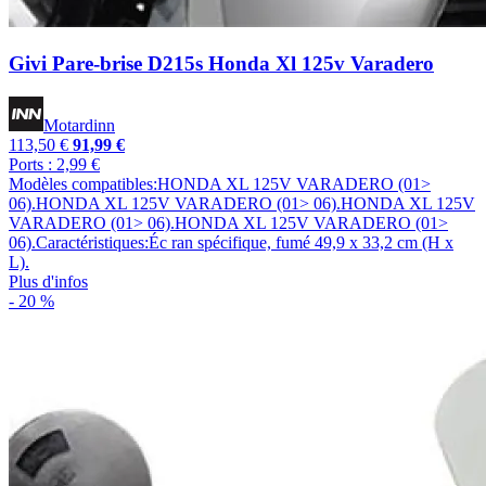
Givi Pare-brise D215s Honda Xl 125v Varadero
Motardinn
113,50 €
91,99 €
Ports : 2,99 €
Modèles compatibles:HONDA XL 125V VARADERO (01>
06).HONDA XL 125V VARADERO (01> 06).HONDA XL 125V
VARADERO (01> 06).HONDA XL 125V VARADERO (01>
06).Caractéristiques:Éc ran spécifique, fumé 49,9 x 33,2 cm (H x
L).
Plus d'infos
- 20 %