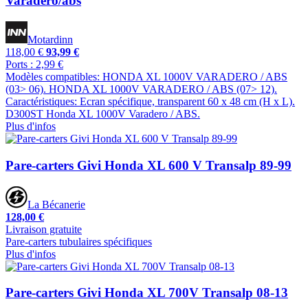
Varadero/abs
Motardinn
118,00 €
93,99 €
Ports : 2,99 €
Modèles compatibles: HONDA XL 1000V VARADERO / ABS
(03> 06). HONDA XL 1000V VARADERO / ABS (07> 12).
Caractéristiques: Ecran spécifique, transparent 60 x 48 cm (H x L).
D300ST Honda XL 1000V Varadero / ABS.
Plus d'infos
Pare-carters Givi Honda XL 600 V Transalp 89-99
La Bécanerie
128,00 €
Livraison gratuite
Pare-carters tubulaires spécifiques
Plus d'infos
Pare-carters Givi Honda XL 700V Transalp 08-13