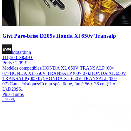
Givi Pare-brise D209s Honda Xl 650v Transalp
Motardinn
111,50 €
88,49 €
Ports : 2,99 €
Modèles compatibles:HONDA XL 650V TRANSALP (00>
07).HONDA XL 650V TRANSALP (00> 07).HONDA XL 650V
TRANSALP (00> 07).HONDA XL 650V TRANSALP (00>
07).Caractéristiques:Ecr an spécifique, fumé 56 x 36 cm (H x
L).D209S...
Plus d'infos
- 19 %