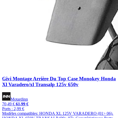
Givi Montage Arrière Du Top Case Monokey Honda
Xl Varadero/xl Transalp 125v 650v
Motardinn
70,49 €
61,99 €
Ports : 2,99 €
Modèles compatibles: HONDA XL 125V VARADERO (01> 06).