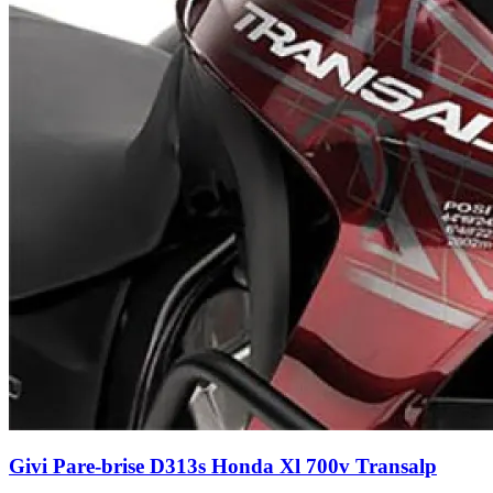
Givi Pare-brise D313s Honda Xl 700v Transalp