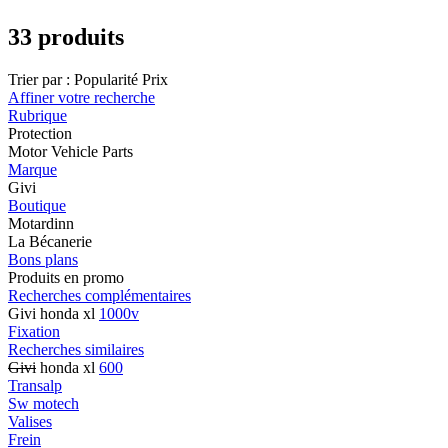
33 produits
Trier par :
Popularité
Prix
Affiner votre recherche
Rubrique
Protection
Motor Vehicle Parts
Marque
Givi
Boutique
Motardinn
La Bécanerie
Bons plans
Produits en promo
Recherches complémentaires
Givi honda xl
1000v
Fixation
Recherches similaires
Givi
honda xl
600
Transalp
Sw motech
Valises
Frein