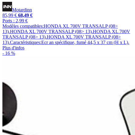
Motardinn
85,99 €
68,49 €
Ports : 2,99 €
Modèles compatibles:HONDA XL 700V TRANSALP (08>
13).HONDA XL 700V TRANSALP (08> 13).HONDA XL 700V
TRANSALP (08> 13).HONDA XL 700V TRANSALP (08>
13).Caractéristiques:Ecr an spécifique, fumé 44,5 x 37 cm (H x L).
Plus d'infos
- 16 %