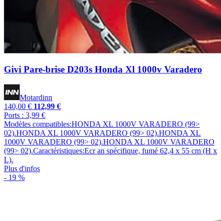
Givi Pare-brise D203s Honda Xl 1000v Varadero
Motardinn
140,00 €
112,99 €
Ports : 3,99 €
Modèles compatibles:HONDA XL 1000V VARADERO (99>
02).HONDA XL 1000V VARADERO (99> 02).HONDA XL
1000V VARADERO (99> 02).HONDA XL 1000V VARADERO
(99> 02).Caractéristiques:Ecr an spécifique, fumé 62,4 x 55 cm (H x
L).
Plus d'infos
- 19 %