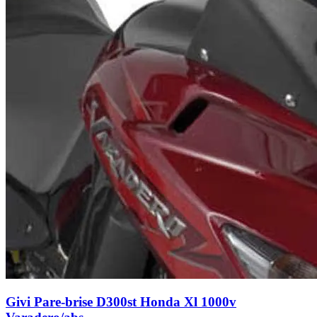
Givi Pare-brise D300st Honda Xl 1000v