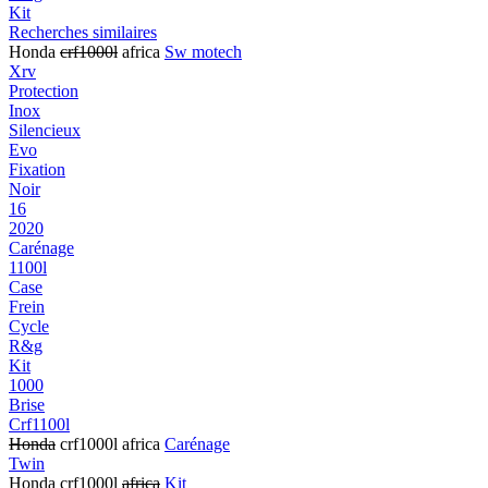
Kit
Recherches similaires
Honda
crf1000l
africa
Sw motech
Xrv
Protection
Inox
Silencieux
Evo
Fixation
Noir
16
2020
Carénage
1100l
Case
Frein
Cycle
R&g
Kit
1000
Brise
Crf1100l
Honda
crf1000l africa
Carénage
Twin
Honda crf1000l
africa
Kit