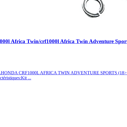
00l Africa Twin/crf1000l Africa Twin Adventure Spor
 19).HONDA CRF1000L AFRICA TWIN ADVENTURE SPORTS (18
stiques:Kit ...