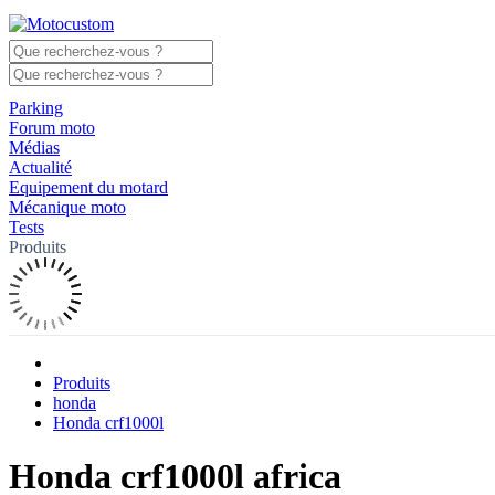
Parking
Forum moto
Médias
Actualité
Equipement du motard
Mécanique moto
Tests
Produits
Produits
honda
Honda crf1000l
Honda crf1000l africa