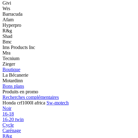
Givi
Wrs
Barracuda
Afam
Hyperpro
R&g
Shad
Bmc
Ims Products Inc
Mra
Tecnium
Zieger
Boutique
La Bécanerie
Motardinn
Bons plans
Produits en promo
Recherches complémentaires
Honda crf1000l africa
Sw-motech
Noir
16-18
16-20 twin
Cycle
Carénage
R&g