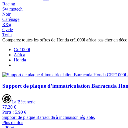
Racing
Sw motech
Noir
Carénage
R&g
Cycle
Twin
Comparez toutes les offres de Honda crf1000l africa pas cher en déc
Crf1000l
Africa
Honda
Support de plaque d’immatriculation Barracuda H
La Bécanerie
77,20 €
Ports : 5,90 €
Support de plaque Barracuda à inclinaison réglable.
Plus d'infos
- 20 %