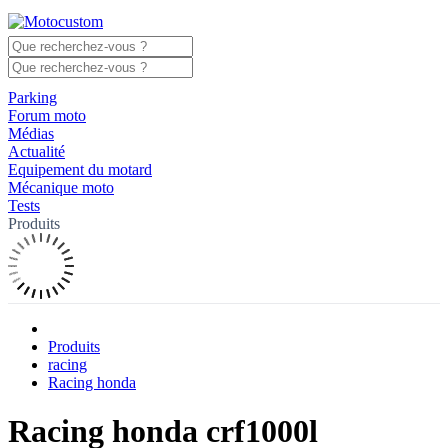
Parking
Forum moto
Médias
Actualité
Equipement du motard
Mécanique moto
Tests
Produits
Produits
racing
Racing honda
Racing honda crf1000l