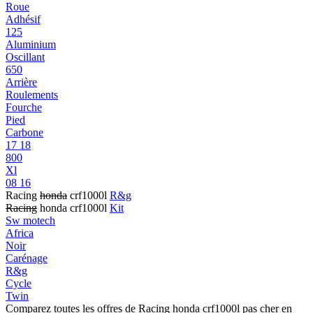
Roue
Adhésif
125
Aluminium
Oscillant
650
Arrière
Roulements
Fourche
Pied
Carbone
17 18
800
Xl
08 16
Racing
honda
crf1000l
R&g
Racing
honda crf1000l
Kit
Sw motech
Africa
Noir
Carénage
R&g
Cycle
Twin
Comparez toutes les offres de Racing honda crf1000l pas cher en