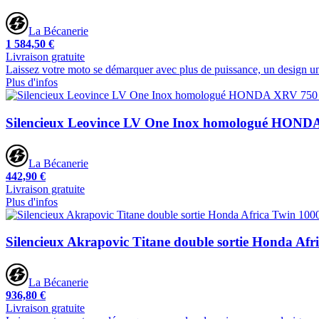
La Bécanerie
1 584,50 €
Livraison gratuite
Laissez votre moto se démarquer avec plus de puissance, un design un
Plus d'infos
Silencieux Leovince LV One Inox homologué HONDA
La Bécanerie
442,90 €
Livraison gratuite
Plus d'infos
Silencieux Akrapovic Titane double sortie Honda Afr
La Bécanerie
936,80 €
Livraison gratuite