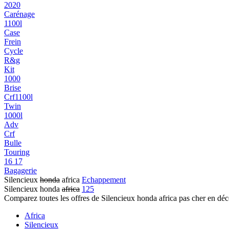
2020
Carénage
1100l
Case
Frein
Cycle
R&g
Kit
1000
Brise
Crf1100l
Twin
1000l
Adv
Crf
Bulle
Touring
16 17
Bagagerie
Silencieux
honda
africa
Echappement
Silencieux honda
africa
125
Comparez toutes les offres de Silencieux honda africa pas cher en dé
Africa
Silencieux