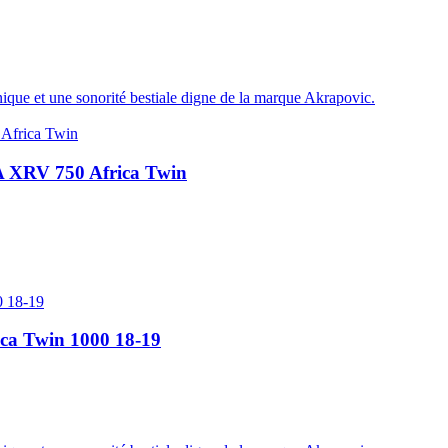
ique et une sonorité bestiale digne de la marque Akrapovic.
 XRV 750 Africa Twin
ica Twin 1000 18-19