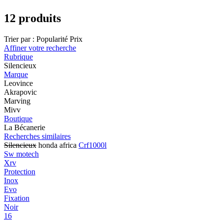
12 produits
Trier par :
Popularité
Prix
Affiner votre recherche
Rubrique
Silencieux
Marque
Leovince
Akrapovic
Marving
Mivv
Boutique
La Bécanerie
Recherches similaires
Silencieux
honda africa
Crf1000l
Sw motech
Xrv
Protection
Inox
Evo
Fixation
Noir
16