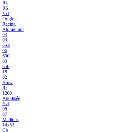
Rk
R6
Ycf
Origine
Racing
Aluminium
03
04
Gsx
06
600
00
650
18
02
Bmw
Rr
1200
Anodisée
Yzf
08
07
Maillons
14x53
Cb