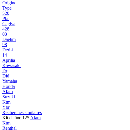
Origine
Type
520
Pbr
Cagiva
428
03
Daelim
98
Derbi
14
Aprilia
Kawasaki
Dr
Did
Yamaha
Honda
Afam
Suzuki
Ktm
Ybr
Recherches similaires
Kit chaîne
125
Afam
Ktm
Renthal