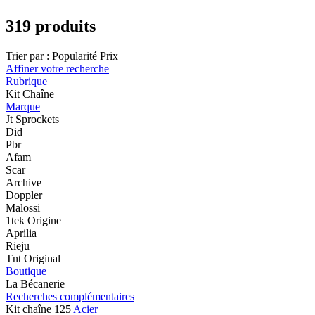
319 produits
Trier par :
Popularité
Prix
Affiner votre recherche
Rubrique
Kit Chaîne
Marque
Jt Sprockets
Did
Pbr
Afam
Scar
Archive
Doppler
Malossi
1tek Origine
Aprilia
Rieju
Tnt Original
Boutique
La Bécanerie
Recherches complémentaires
Kit chaîne 125
Acier