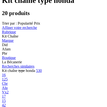
Kit chaîne type honda
20 produits
Trier par :
Popularité
Prix
Affiner votre recherche
Rubrique
Kit Chaîne
Marque
Did
Afam
Pbr
Boutique
La Bécanerie
Recherches similaires
Kit chaîne
type
honda
530
16
125
Cbr
Alu
Vx2
17
15
42