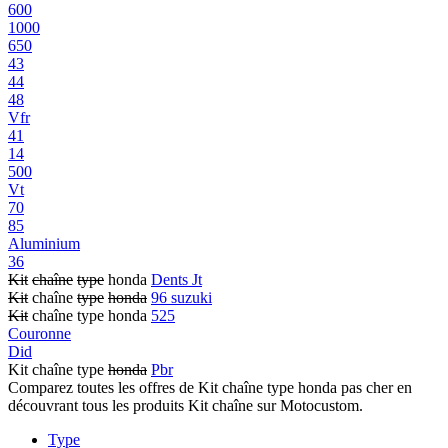
600
1000
650
43
44
48
Vfr
41
14
500
Vt
70
85
Aluminium
36
Kit
chaîne
type
honda
Dents Jt
Kit
chaîne
type
honda
96 suzuki
Kit
chaîne type honda
525
Couronne
Did
Kit chaîne type
honda
Pbr
Comparez toutes les offres de Kit chaîne type honda pas cher en
découvrant tous les produits Kit chaîne sur Motocustom.
Type