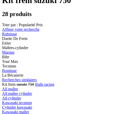
Kit frein suzuki 750
28 produits
Trier par :
Popularité
Prix
Affiner votre recherche
Rubrique
Durite De Frein
Etrier
Maîtres-cylindre
Marque
Bihr
Tour Max
Tecnium
Boutique
La Bécanerie
Recherches similaires
Kit frein
suzuki
750
Balls racing
All maître
All maître cylindre
All cylindre
Kawasaki tecnium
Cylindre kawasaki
Kawasaki maître