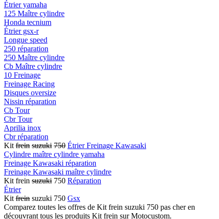
Étrier yamaha
125 Maître cylindre
Honda tecnium
Étrier gsx-r
Longue speed
250 réparation
250 Maître cylindre
Cb Maître cylindre
10 Freinage
Freinage Racing
Disques oversize
Nissin réparation
Cb Tour
Cbr Tour
Aprilia inox
Cbr réparation
Kit
frein
suzuki
750
Étrier Freinage Kawasaki
Cylindre maître cylindre yamaha
Freinage Kawasaki réparation
Freinage Kawasaki maître cylindre
Kit frein
suzuki
750
Réparation
Étrier
Kit
frein
suzuki 750
Gsx
Comparez toutes les offres de Kit frein suzuki 750 pas cher en
découvrant tous les produits Kit frein sur Motocustom.