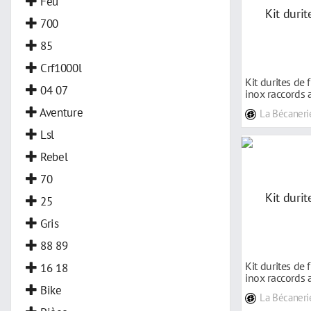
Feu
700
85
Crf1000l
Kit durites de 
04 07
inox raccords
HOR
Aventure
La Bécaneri
Lsl
Rebel
70
25
Gris
88 89
Kit durites de 
16 18
inox raccords
Bike
HOR
La Bécaneri