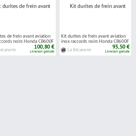
ites de frein avant aviation
Kit durites de frein avant aviation
accords noirs Honda CB600F
inox raccords noirs Honda CB600F
100,80 €
H
93,50 €
Bécanerie
La Bécanerie
Livraison gratuite
Livraison gratuite