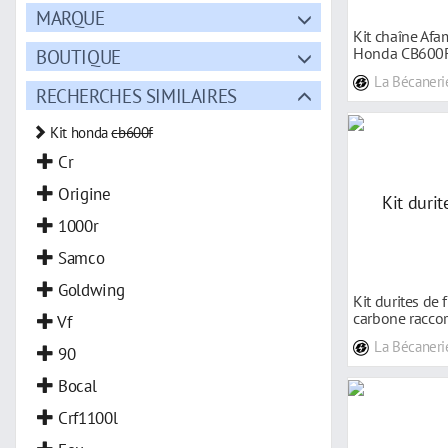
MARQUE
Kit chaîne Af
Honda CB600F
BOUTIQUE
La Bécaneri
RECHERCHES SIMILAIRES
Kit honda
cb600f
Cr
Origine
1000r
Samco
Goldwing
Kit durites de 
carbone racco
Vf
CB600F
La Bécaneri
90
Bocal
Crf1100l