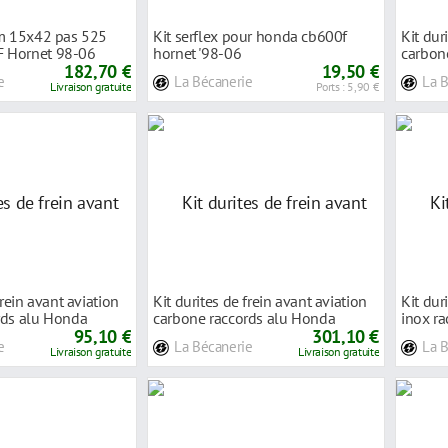
am 15x42 pas 525
Kit serflex pour honda cb600f
Kit dur
 Hornet 98-06
hornet '98-06
carbon
182,70 €
19,50 €
CB600
e
La Bécanerie
La 
Livraison gratuite
Ports : 5,90 €
frein avant aviation
Kit durites de frein avant aviation
Kit dur
rds alu Honda
carbone raccords alu Honda
inox r
95,10 €
CB600F
301,10 €
HOR
e
La Bécanerie
La 
Livraison gratuite
Livraison gratuite