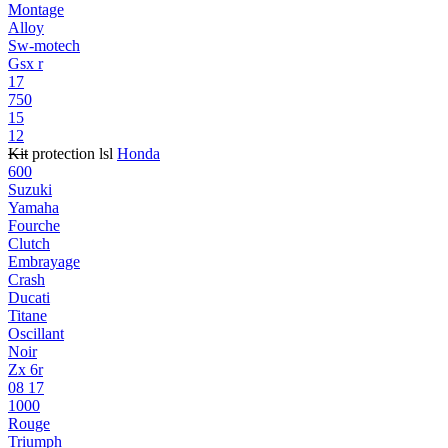
Montage
Alloy
Sw-motech
Gsx r
17
750
15
12
Kit
protection lsl
Honda
600
Suzuki
Yamaha
Fourche
Clutch
Embrayage
Crash
Ducati
Titane
Oscillant
Noir
Zx 6r
08 17
1000
Rouge
Triumph