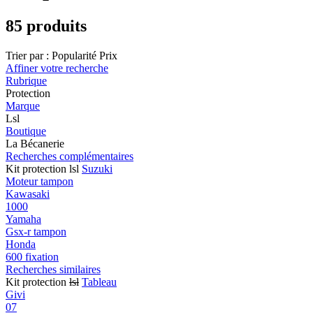
85 produits
Trier par :
Popularité
Prix
Affiner votre recherche
Rubrique
Protection
Marque
Lsl
Boutique
La Bécanerie
Recherches complémentaires
Kit protection lsl
Suzuki
Moteur tampon
Kawasaki
1000
Yamaha
Gsx-r tampon
Honda
600 fixation
Recherches similaires
Kit protection
lsl
Tableau
Givi
07