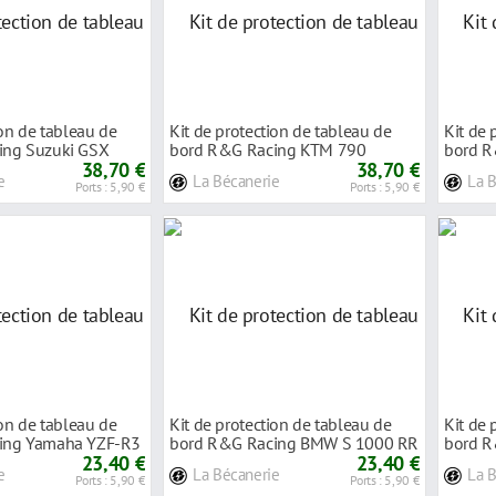
ion de tableau de
Kit de protection de tableau de
Kit de 
ing Suzuki GSX
bord R&G Racing KTM 790
bord R
38,70 €
Adventure 19-2
38,70 €
125 19
e
La Bécanerie
La 
Ports : 5,90 €
Ports : 5,90 €
ion de tableau de
Kit de protection de tableau de
Kit de 
ing Yamaha YZF-R3
bord R&G Racing BMW S 1000 RR
bord R
23,40 €
11-14
23,40 €
Grand 
e
La Bécanerie
La 
Ports : 5,90 €
Ports : 5,90 €