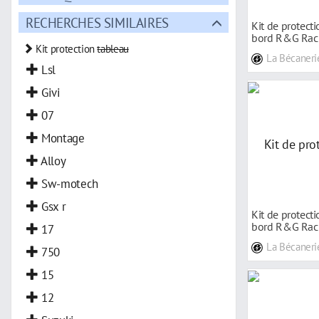
RECHERCHES SIMILAIRES
Kit de protect
bord R&G Raci
Kit protection
tableau
Scrambler 11
La Bécaneri
Lsl
Givi
07
Montage
Alloy
Sw-motech
Gsx r
Kit de protect
bord R&G Rac
17
CRF1000L Afri
La Bécaneri
750
15
12