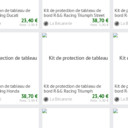
ion de tableau de
Kit de protection de tableau de
Kit de 
ng Ducati
bord R&G Racing Triumph Street
bord R
00
23,40 €
Triple
38,70 €
Dorsod
e
La Bécanerie
La 
Ports : 5,90 €
Ports : 5,90 €
ion de tableau de
Kit de protection de tableau de
Kit de 
ing Honda
bord R&G Racing Triumph
bord R
ca
38,70 €
Scrambler 1200
23,40 €
19-23
e
La Bécanerie
La 
Ports : 5,90 €
Ports : 5,90 €