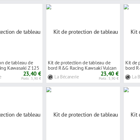
ion de tableau de
Kit de protection de tableau de
Kit de 
ing Kawasaki Z 125
bord R&G Racing Kawsaki Vulcan
bord R
23,40 €
650 S 1
23,40 €
EX 14-
e
La Bécanerie
La 
Ports : 5,90 €
Ports : 5,90 €