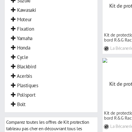
Suzuki
Kawasaki
Moteur
Fixation
Kit de protect
Yamaha
bord R&G Rac
1000 Katana
Honda
La Bécaneri
Cycle
Blackbird
Acerbis
Plastiques
Polisport
Bolt
Kit de protect
bord R&G Rac
Comparez toutes les offres de Kit protection
19-20
La Bécaneri
tableau pas cher en découvrant tous les