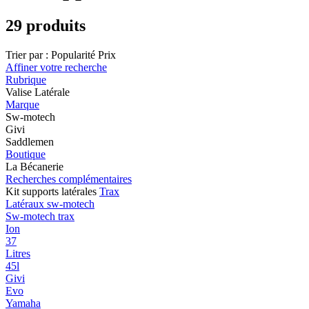
29 produits
Trier par :
Popularité
Prix
Affiner votre recherche
Rubrique
Valise Latérale
Marque
Sw-motech
Givi
Saddlemen
Boutique
La Bécanerie
Recherches complémentaires
Kit supports latérales
Trax
Latéraux sw-motech
Sw-motech trax
Ion
37
Litres
45l
Givi
Evo
Yamaha