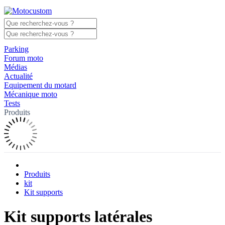
Parking
Forum moto
Médias
Actualité
Equipement du motard
Mécanique moto
Tests
Produits
Produits
kit
Kit supports
Kit supports latérales