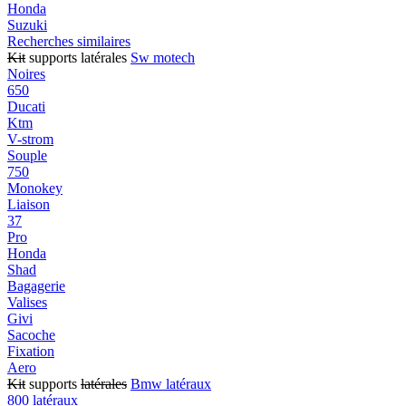
Honda
Suzuki
Recherches similaires
Kit
supports latérales
Sw motech
Noires
650
Ducati
Ktm
V-strom
Souple
750
Monokey
Liaison
37
Pro
Honda
Shad
Bagagerie
Valises
Givi
Sacoche
Fixation
Aero
Kit
supports
latérales
Bmw latéraux
800 latéraux