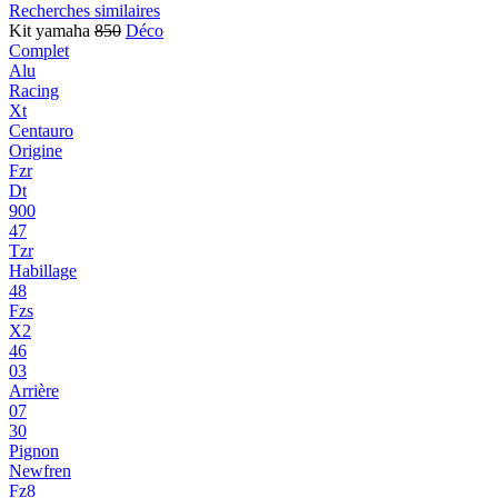
Recherches similaires
Kit yamaha
850
Déco
Complet
Alu
Racing
Xt
Centauro
Origine
Fzr
Dt
900
47
Tzr
Habillage
48
Fzs
X2
46
03
Arrière
07
30
Pignon
Newfren
Fz8