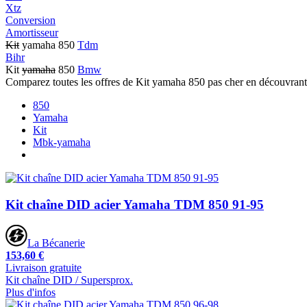
Xtz
Conversion
Amortisseur
Kit
yamaha 850
Tdm
Bihr
Kit
yamaha
850
Bmw
Comparez toutes les offres de Kit yamaha 850 pas cher en découvrant
850
Yamaha
Kit
Mbk-yamaha
Kit chaîne DID acier Yamaha TDM 850 91-95
La Bécanerie
153,60 €
Livraison gratuite
Kit chaîne DID / Supersprox.
Plus d'infos