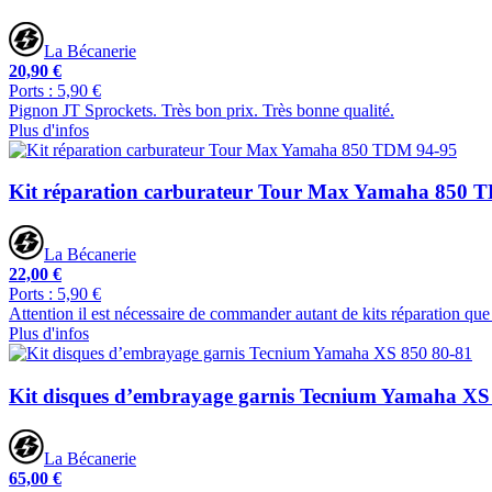
La Bécanerie
20,90 €
Ports : 5,90 €
Pignon JT Sprockets. Très bon prix. Très bonne qualité.
Plus d'infos
Kit réparation carburateur Tour Max Yamaha 850 
La Bécanerie
22,00 €
Ports : 5,90 €
Attention il est nécessaire de commander autant de kits réparation que
Plus d'infos
Kit disques d’embrayage garnis Tecnium Yamaha XS
La Bécanerie
65,00 €