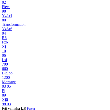
02
Pièce
98
Yzf-r1
80
Transformation
Yzf-r6
04
R6
Fz6
Xj
10
06
Lsl
700
660
Bitubo
1200
Montage
03 05
Fj
89
Xj6
98 03
Kit
yamaha fz8
Fazer