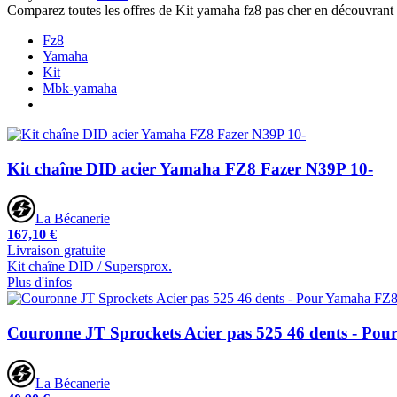
Comparez toutes les offres de Kit yamaha fz8 pas cher en découvrant
Fz8
Yamaha
Kit
Mbk-yamaha
Kit chaîne DID acier Yamaha FZ8 Fazer N39P 10-
La Bécanerie
167,10 €
Livraison gratuite
Kit chaîne DID / Supersprox.
Plus d'infos
Couronne JT Sprockets Acier pas 525 46 dents - Po
La Bécanerie