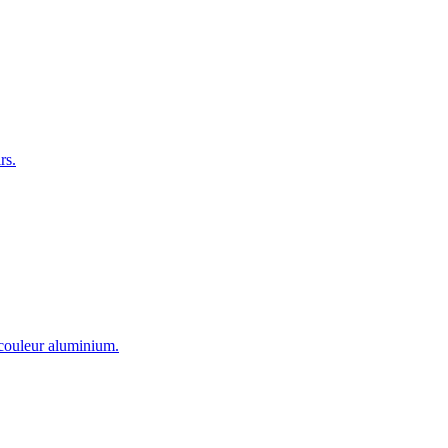
rs.
s couleur aluminium.