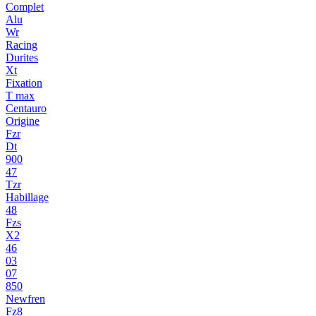
Complet
Alu
Wr
Racing
Durites
Xt
Fixation
T max
Centauro
Origine
Fzr
Dt
900
47
Tzr
Habillage
48
Fzs
X2
46
03
07
850
Newfren
Fz8