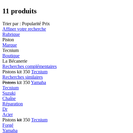
11 produits
Trier par :
Popularité
Prix
Affiner votre recherche
Rubrique
Piston
Marque
Tecnium
Boutique
La Bécanerie
Recherches complémentaires
Pistons kit 350
Tecnium
Recherches similaires
Pistons
kit 350
Yamaha
Tecnium
Suzuki
Chaîne
Réparation
Dr
Acier
Pistons
kit
350
Tecnium
Forgé
Yamaha