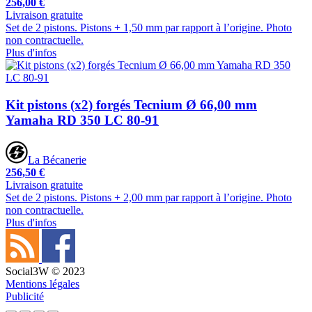
256,00 €
Livraison gratuite
Set de 2 pistons. Pistons + 1,50 mm par rapport à l’origine. Photo
non contractuelle.
Plus d'infos
Kit pistons (x2) forgés Tecnium Ø 66,00 mm
Yamaha RD 350 LC 80-91
La Bécanerie
256,50 €
Livraison gratuite
Set de 2 pistons. Pistons + 2,00 mm par rapport à l’origine. Photo
non contractuelle.
Plus d'infos
Social3W © 2023
Mentions légales
Publicité