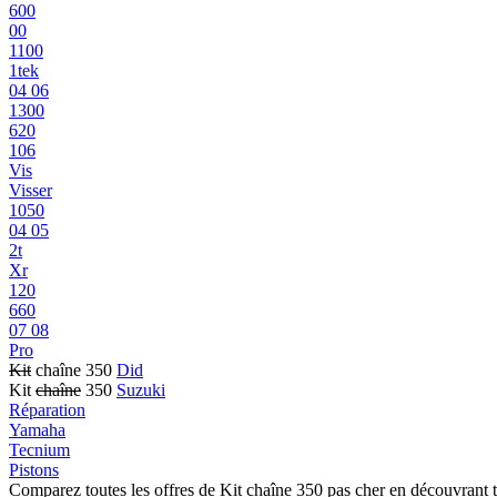
600
00
1100
1tek
04 06
1300
620
106
Vis
Visser
1050
04 05
2t
Xr
120
660
07 08
Pro
Kit
chaîne 350
Did
Kit
chaîne
350
Suzuki
Réparation
Yamaha
Tecnium
Pistons
Comparez toutes les offres de Kit chaîne 350 pas cher en découvrant 