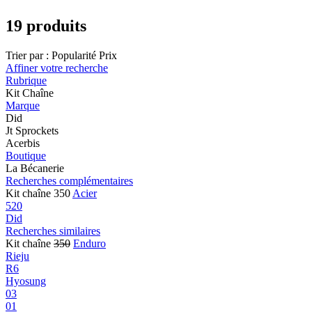
19 produits
Trier par :
Popularité
Prix
Affiner votre recherche
Rubrique
Kit Chaîne
Marque
Did
Jt Sprockets
Acerbis
Boutique
La Bécanerie
Recherches complémentaires
Kit chaîne 350
Acier
520
Did
Recherches similaires
Kit chaîne
350
Enduro
Rieju
R6
Hyosung
03
01