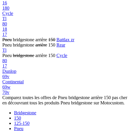
16
180
Cycle
Tl
80
18
17
Pneu
bridgestone arrière
150
Battlax zr
Pneu bridgestone
arrière
150
Rear
Tl
Pneu
bridgestone
arrière 150
Cycle
80
17
Dunlop
69v
Continental
69w
70v
Comparez toutes les offres de Pneu bridgestone arrière 150 pas cher
en découvrant tous les produits Pneu bridgestone sur Motocustom.
Bridgestone
150
125-150
Pneu