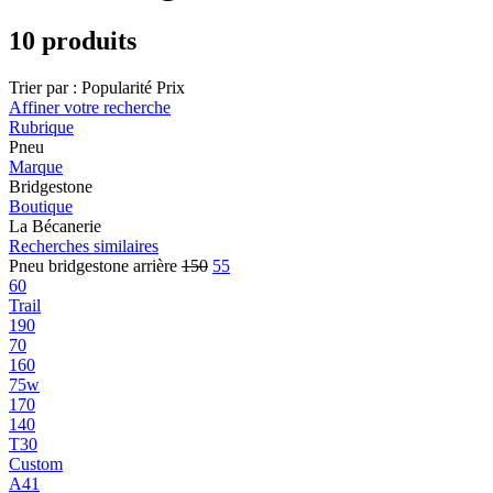
10 produits
Trier par :
Popularité
Prix
Affiner votre recherche
Rubrique
Pneu
Marque
Bridgestone
Boutique
La Bécanerie
Recherches similaires
Pneu bridgestone arrière
150
55
60
Trail
190
70
160
75w
170
140
T30
Custom
A41