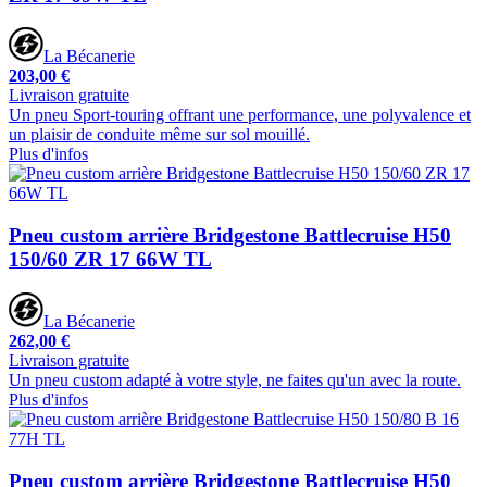
La Bécanerie
203,00 €
Livraison gratuite
Un pneu Sport-touring offrant une performance, une polyvalence et
un plaisir de conduite même sur sol mouillé.
Plus d'infos
Pneu custom arrière Bridgestone Battlecruise H50
150/60 ZR 17 66W TL
La Bécanerie
262,00 €
Livraison gratuite
Un pneu custom adapté à votre style, ne faites qu'un avec la route.
Plus d'infos
Pneu custom arrière Bridgestone Battlecruise H50