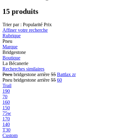
15 produits
Trier par :
Popularité
Prix
Affiner votre recherche
Rubrique
Pneu
Marque
Bridgestone
Boutique
La Bécanerie
Recherches similaires
Pneu
bridgestone arrière
55
Battlax zr
Pneu bridgestone arrière
55
60
Trail
190
70
160
150
75w
170
140
T30
Custom