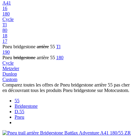
A41
16
180
Cycle
Tl
80
18
17
Pneu bridgestone
arrière
55
Tl
190
Pneu
bridgestone
arrière 55
180
Cycle
Metzeler
Dunlop
Custom
Comparez toutes les offres de Pneu bridgestone arrière 55 pas cher
en découvrant tous les produits Pneu bridgestone sur Motocustom.
55
Bridgestone
D.55
Pneu