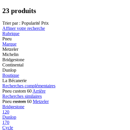
23 produits
Trier par :
Popularité
Prix
Affiner votre recherche
Rubrique
Pneu
Marque
Metzeler
Michelin
Bridgestone
Continental
Dunlop
Boutique
La Bécanerie
Recherches complémentaires
Pneu custom 60
Arrière
Recherches similaires
Pneu
custom
60
Metzeler
Bridgestone
120
Dunlop
170
Cycle