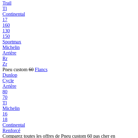
Trail
Tl
Continental
17
160
130
150
Sportmax
Michelin
Arrière
Rr
Zr
Pneu custom
60
Flancs
Dunlop
Cycle
Arrière
80
70
Tl
Michelin
16
18
Continental
Renforcé
Comparez toutes les offres de Pneu custom 60 pas cher en