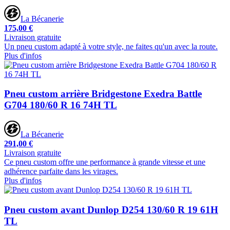
La Bécanerie
175,00 €
Livraison gratuite
Un pneu custom adapté à votre style, ne faites qu'un avec la route.
Plus d'infos
Pneu custom arrière Bridgestone Exedra Battle
G704 180/60 R 16 74H TL
La Bécanerie
291,00 €
Livraison gratuite
Ce pneu custom offre une performance à grande vitesse et une
adhérence parfaite dans les virages.
Plus d'infos
Pneu custom avant Dunlop D254 130/60 R 19 61H
TL