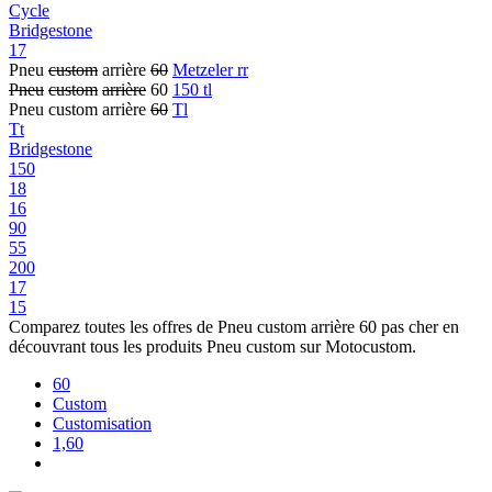
Cycle
Bridgestone
17
Pneu
custom
arrière
60
Metzeler rr
Pneu
custom
arrière
60
150 tl
Pneu custom arrière
60
Tl
Tt
Bridgestone
150
18
16
90
55
200
17
15
Comparez toutes les offres de Pneu custom arrière 60 pas cher en
découvrant tous les produits Pneu custom sur Motocustom.
60
Custom
Customisation
1,60