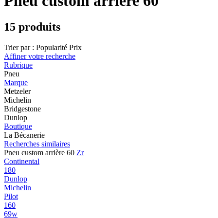
Pneu custom arrière 60
15 produits
Trier par :
Popularité
Prix
Affiner votre recherche
Rubrique
Pneu
Marque
Metzeler
Michelin
Bridgestone
Dunlop
Boutique
La Bécanerie
Recherches similaires
Pneu
custom
arrière 60
Zr
Continental
180
Dunlop
Michelin
Pilot
160
69w