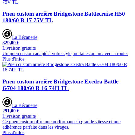
Pneu custom arrière Bridgestone Battlecruise H50
180/60 B 17 75V TL
La Bécanerie
329,00 €
Livraison gratuite
Un pneu custom adapté à votre style, ne faites qu'un avec la route.
Plus d'infos
Pneu custom arrière Bridgestone Exedra Battle
G704 180/60 R 16 74H TL
La Bécanerie
291,00 €
Livraison gratuite
Ce pneu custom offre une performance à grande vitesse et une
adhérence parfaite dans les virages.
Plus d'infos