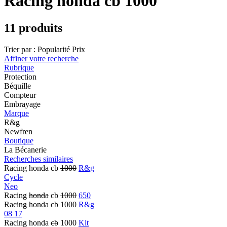
Racing honda cb 1000
11 produits
Trier par :
Popularité
Prix
Affiner votre recherche
Rubrique
Protection
Béquille
Compteur
Embrayage
Marque
R&g
Newfren
Boutique
La Bécanerie
Recherches similaires
Racing honda cb
1000
R&g
Cycle
Neo
Racing
honda
cb
1000
650
Racing
honda cb 1000
R&g
08 17
Racing honda
cb
1000
Kit