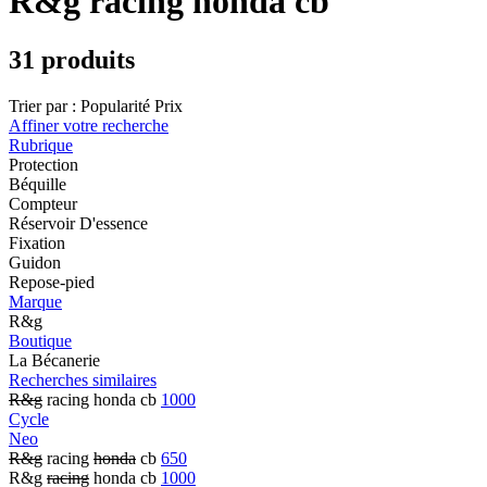
R&g racing honda cb
31 produits
Trier par :
Popularité
Prix
Affiner votre recherche
Rubrique
Protection
Béquille
Compteur
Réservoir D'essence
Fixation
Guidon
Repose-pied
Marque
R&g
Boutique
La Bécanerie
Recherches similaires
R&g
racing honda cb
1000
Cycle
Neo
R&g
racing
honda
cb
650
R&g
racing
honda cb
1000