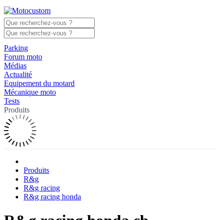
Parking
Forum moto
Médias
Actualité
Equipement du motard
Mécanique moto
Tests
Produits
Produits
R&g
R&g racing
R&g racing honda