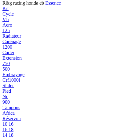
R&g racing honda
cb
Essence
Kit
Cycle
Vfr
Aero
125
Radiateur
Carénage
1200
Carter
Extension
750
500
Embrayage
Crf1000l
Slider
Pied
Nc
900
Tampons
Africa
Réservoir
10 16
16 18
14 18