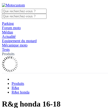
Parking
Forum moto
Médias
Actualité
Equipement du motard
Mécanique moto
Tests
Produits
Produits
R&g
R&g honda
R&g honda 16-18