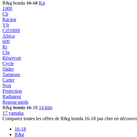
R&g honda
16
-
18
Kit
1000
Cb
Racing
Vfr
Crf1000l
Africa
600
Rr
Cbr
Réservoir
Cycle
Slider
Tampons
Carter
Noir
Protection
Radiateur
Repose-pieds
R&g
honda
16
-18
14 ktm
17 yamaha
Comparez toutes les offres de R&g honda 16-18 pas cher en découvr
16-18
R&g