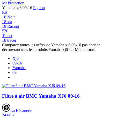
Mt Protection
Yamaha
xj6
09
-16
Pignon
Kit
18 Noir
18 xsr
18 Racing
530
Tracer
18 tracer
Comparez toutes les offres de Yamaha xj6 09-16 pas cher en
découvrant tous les produits Yamaha xj6 sur Motocustom.
Xj6
09-16
Yamaha
09
Filtre à air BMC Yamaha XJ6 09-16
La Bécanerie
74,60 €