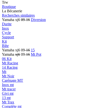
Trw
Boutique
La Bécanerie
Recherches similaires
Yamaha xj6
09
-
16
Diversion
Durite
Inox
Cycle
Support
Kit
Bihr
Yamaha xj6 09-
16
15
Yamaha
xj6
09-
16
Mt Pot
06 Kit
Mt Racing
14 Racing
Mt
Mt Noir
Carénage MT
Inox mt
Mt tracer
Givi mt
13 mt
Mt Trax
Complète mt