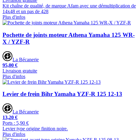
Livraison gratuite
Kit chaîne de qualité, de marque Afam avec une démultiplication de
14x48 et un pas de 428
Plus d'infos
Pochette de joints moteur Athena Yamaha 125 WR-
X / YZF-R
La Bécanerie
95,00 €
Livraison gratuite
Plus d'infos
Levier de frein Bihr Yamaha YZF-R 125 12-13
La Bécanerie
13,20 €
Ports : 5,90 €
Levier type origine finition noire.
Plus d'infos