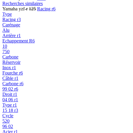
Recherches similaires
Yamaha yzf-
r
125
Racing r6
Type
Racing r3
Carénage
Alu
Arrière r1
Echappement R6
10
750
Carbone
Réservoir
Inox r1
Fourche r6
Câble r1
Carbone r6
99 02 r6
Droit r1
04 06 r1
Type r1
15 18 r3
Cycle
520
96 02
Acier r1