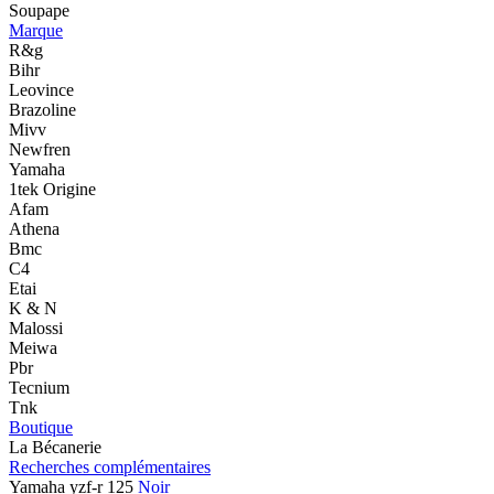
Soupape
Marque
R&g
Bihr
Leovince
Brazoline
Mivv
Newfren
Yamaha
1tek Origine
Afam
Athena
Bmc
C4
Etai
K & N
Malossi
Meiwa
Pbr
Tecnium
Tnk
Boutique
La Bécanerie
Recherches complémentaires
Yamaha yzf-r 125
Noir