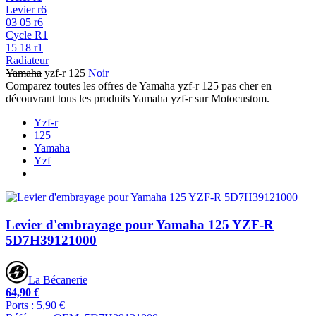
Levier r6
03 05 r6
Cycle R1
15 18 r1
Radiateur
Yamaha
yzf-r 125
Noir
Comparez toutes les offres de Yamaha yzf-r 125 pas cher en
découvrant tous les produits Yamaha yzf-r sur Motocustom.
Yzf-r
125
Yamaha
Yzf
Levier d'embrayage pour Yamaha 125 YZF-R
5D7H39121000
La Bécanerie
64,90 €
Ports : 5,90 €