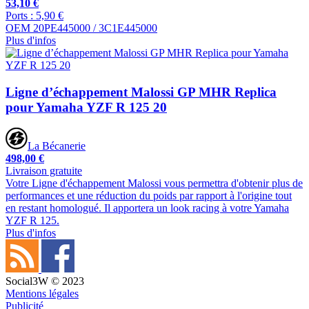
53,10 €
Ports : 5,90 €
OEM 20PE445000 / 3C1E445000
Plus d'infos
Ligne d’échappement Malossi GP MHR Replica
pour Yamaha YZF R 125 20
La Bécanerie
498,00 €
Livraison gratuite
Votre Ligne d'échappement Malossi vous permettra d'obtenir plus de
performances et une réduction du poids par rapport à l'origine tout
en restant homologué. Il apportera un look racing à votre Yamaha
YZF R 125.
Plus d'infos
Social3W © 2023
Mentions légales
Publicité