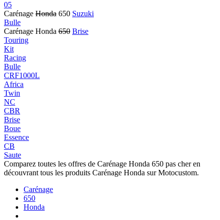
05
Carénage
Honda
650
Suzuki
Bulle
Carénage Honda
650
Brise
Touring
Kit
Racing
Bulle
CRF1000L
Africa
Twin
NC
CBR
Brise
Boue
Essence
CB
Saute
Comparez toutes les offres de Carénage Honda 650 pas cher en
découvrant tous les produits Carénage Honda sur Motocustom.
Carénage
650
Honda