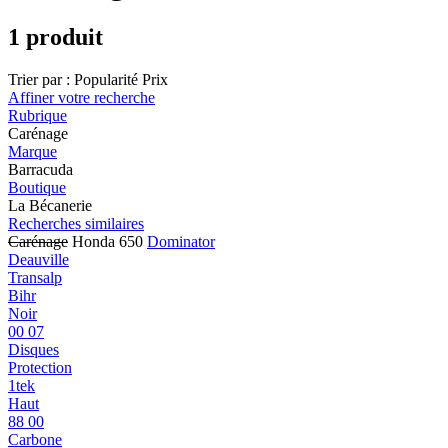
1 produit
Trier par :
Popularité
Prix
Affiner votre recherche
Rubrique
Carénage
Marque
Barracuda
Boutique
La Bécanerie
Recherches similaires
Carénage
Honda 650
Dominator
Deauville
Transalp
Bihr
Noir
00 07
Disques
Protection
1tek
Haut
88 00
Carbone