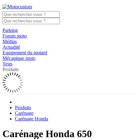
Parking
Forum moto
Médias
Actualité
Equipement du motard
Mécanique moto
Tests
Produits
Produits
Carénage
Carénage Honda
Carénage Honda 650